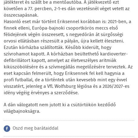
játékteret és szállt be a mentőautóba. A játékvezető ezt
követően a 77. percben, 2-1-es dán vezetésnél véget vetett az
összecsapásnak.
Hasonló eset már történt Eriksennel korábban is: 2021-ben, a
finnek elleni, Európa-bajnoki csoportkörös meccs első
félidejének végén összeesett, s negyedórán át sürgősségi
orvosi ellátásban részesült a pályán, újra kellett éleszteni.
Ezután kórházba szállították. Később kiderült, hogy
szívrohamot kapott. A kórházban beültethető kardioverter-
defibrillátort kapott, amelyet az életveszélyes aritmiák
kiküszöbölésére és a szívmegállás megelőzésére terveztek. Az
eset kapcsán felmerült, hogy Eriksennek fel kell hagynia a
profi futballal, de a történtek után kevesebb mint egy évvel
visszatért, jelenleg a VfL Wolfsburg légiósa és a 2026/2027-es
idény végéig érvényes a szerződése.
A dán válogatott nem jutott ki a csütörtökön kezdődő
világbajnokságra.
Oszd meg barátaiddal