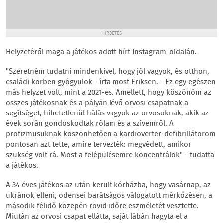
HIRDETÉS
Helyzetéről maga a játékos adott hírt Instagram-oldalán.
"Szeretném tudatni mindenkivel, hogy jól vagyok, és otthon,
családi körben gyógyulok - írta most Eriksen. - Ez egy egészen
más helyzet volt, mint a 2021-es. Amellett, hogy köszönöm az
összes játékosnak és a pályán lévő orvosi csapatnak a
segítséget, hihetetlenül hálás vagyok az orvosoknak, akik az
évek során gondoskodtak rólam és a szívemről. A
profizmusuknak köszönhetően a kardioverter-defibrillátorom
pontosan azt tette, amire tervezték: megvédett, amikor
szükség volt rá. Most a felépülésemre koncentrálok" - tudatta
a játékos.
A 34 éves játékos az után került kórházba, hogy vasárnap, az
ukránok elleni, odensei barátságos válogatott mérkőzésen, a
második félidő közepén rövid időre eszméletét vesztette.
Miután az orvosi csapat ellátta, saját lábán hagyta el a