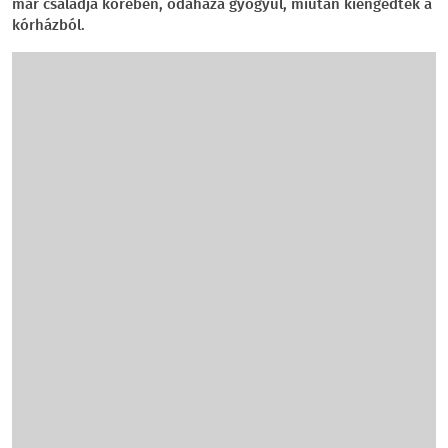
már családja körében, odahaza gyógyul, miután kiengedték a
kórházból.