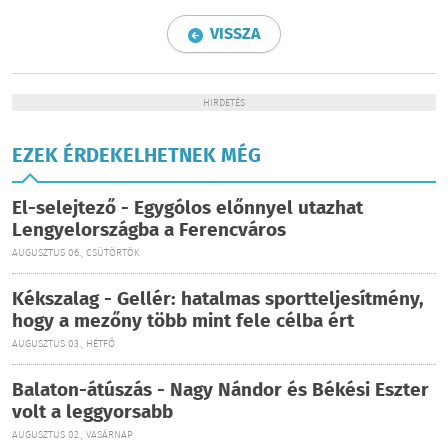
VISSZA
HIRDETÉS
EZEK ÉRDEKELHETNEK MÉG
El-selejtező - Egygólos előnnyel utazhat
Lengyelországba a Ferencváros
AUGUSZTUS 06., CSÜTÖRTÖK
Kékszalag - Gellér: hatalmas sportteljesítmény,
hogy a mezőny több mint fele célba ért
AUGUSZTUS 03., HÉTFŐ
Balaton-átúszás - Nagy Nándor és Békési Eszter
volt a leggyorsabb
AUGUSZTUS 02., VASÁRNAP