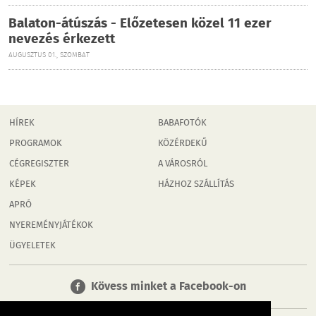
Balaton-átúszás - Előzetesen közel 11 ezer
nevezés érkezett
AUGUSZTUS 01., SZOMBAT
HÍREK
BABAFOTÓK
PROGRAMOK
KÖZÉRDEKŰ
CÉGREGISZTER
A VÁROSRÓL
KÉPEK
HÁZHOZ SZÁLLÍTÁS
APRÓ
NYEREMÉNYJÁTÉKOK
ÜGYELETEK
Kövess minket a Facebook-on