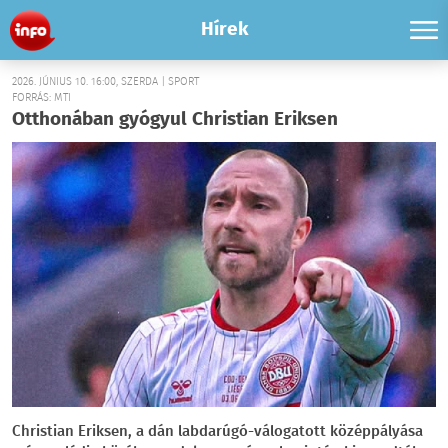
Hírek
2026. JÚNIUS 10. 16:00, SZERDA | SPORT
FORRÁS: MTI
Otthonában gyógyul Christian Eriksen
Christian Eriksen, a dán labdarúgó-válogatott középpályása