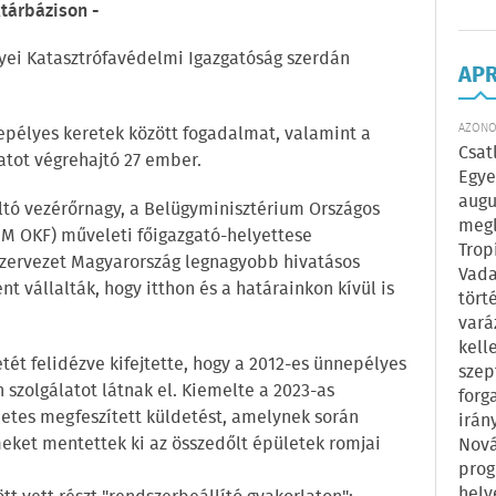
tárbázison -
yei Katasztrófavédelmi Igazgatóság szerdán
AP
AZONOS
epélyes keretek között fogadalmat, valamint a
Csat
tot végrehajtó 27 ember.
Egye
augu
oltó vezérőrnagy, a Belügyminisztérium Országos
megl
BM OKF) műveleti főigazgató-helyettese
Trop
zervezet Magyarország legnagyobb hivatásos
Vada
 vállalták, hogy itthon és a határainkon kívül is
tört
vará
kell
ét felidézve kifejtette, hogy a 2012-es ünnepélyes
szep
szolgálatot látnak el. Kiemelte a 2023-as
forg
hetes megfeszített küldetést, amelynek során
irán
meket mentettek ki az összedőlt épületek romjai
Nová
prog
hely