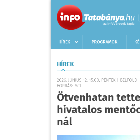
HÍREK
PROGRAMOK
KÉ
HÍREK
2026. JÚNIUS 12. 15:00, PÉNTEK | BELFÖLD
FORRÁS: MTI
Ötvenhatan tett
hivatalos mentő
nál