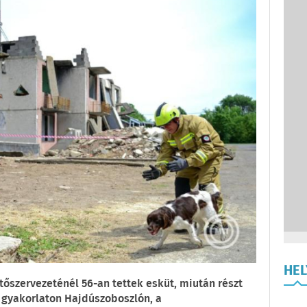
HE
őszervezeténél 56-an tettek esküt, miután részt
 gyakorlaton Hajdúszoboszlón, a