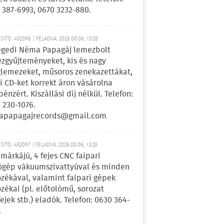
 387-6993, 0670 3232-880.
ÍTÓ: 452096 | FELADVA: 2026.08.06, 13:28
egedi Néma Papagáj lemezbolt
zgyűjteményeket, kis és nagy
lemezeket, műsoros zenekazettákat,
i CD-ket korrekt áron vásárolna
pénzért. Kiszállási díj nélkül. Telefon:
 230-1076.
apapagajrecords@gmail.com
ÍTÓ: 452097 | FELADVA: 2026.08.06, 13:28
márkájú, 4 fejes CNC faipari
gép vákuumszivattyúval és minden
ozékával, valamint faipari gépek
ozékai (pl. előtolómű, sorozat
fejek stb.) eladók. Telefon: 0630 364-
.