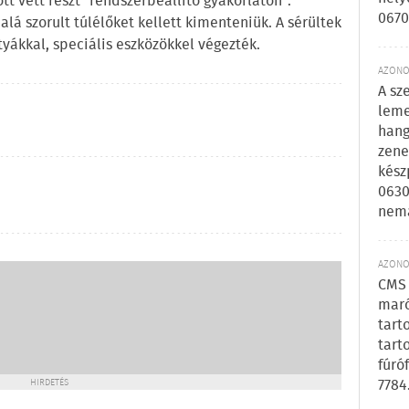
ött vett részt "rendszerbeállító gyakorlaton":
0670
alá szorult túlélőket kellett kimenteniük. A sérültek
yákkal, speciális eszközökkel végezték.
AZONOS
A sz
leme
hang
zene
kész
0630
nem
AZONOS
CMS 
maró
tart
tart
fúró
7784
HIRDETÉS