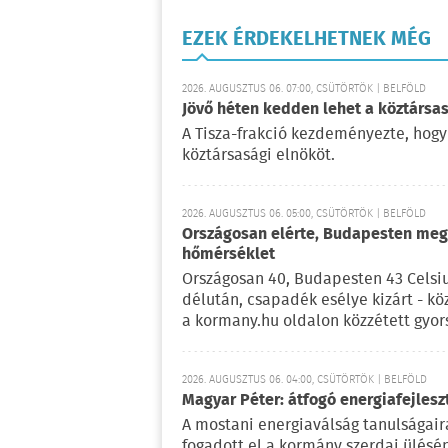
EZEK ÉRDEKELHETNEK MÉG
2026. AUGUSZTUS 06. 07:00, CSÜTÖRTÖK | BELFÖLD
Jövő héten kedden lehet a köztársas
A Tisza-frakció kezdeményezte, hogy
köztársasági elnököt.
2026. AUGUSZTUS 06. 05:00, CSÜTÖRTÖK | BELFÖLD
Országosan elérte, Budapesten meg 
hőmérséklet
Országosan 40, Budapesten 43 Celsi
délután, csapadék esélye kizárt - kö
a kormany.hu oldalon közzétett gyor
2026. AUGUSZTUS 06. 04:00, CSÜTÖRTÖK | BELFÖLD
Magyar Péter: átfogó energiafejlesz
A mostani energiaválság tanulságaira
fogadott el a kormány szerdai ülésé