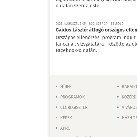
oldalán szerda este.
2026. AUGUSZTUS 05. 13:00, SZERDA | BELFÖLD
Gajdos László: átfogó országos elle
Országos ellenőrzési program indult
láncának vizsgálatára - közölte az é
Facebook-oldalán.
HÍREK
BABAF
PROGRAMOK
KÖZÉRD
CÉGREGISZTER
A VÁRO
KÉPEK
HÁZHOZ
APRÓ