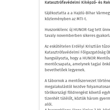
Katasztrófavédelmi Kiképző- és Rak
tájékoztatta a a Hajdú-Bihar Vármeg
közleményben az MTI-t.
Huszonkilenc új HUNOR-tag tett ünn
tavaly novemberben sikeres gyakorla
Az eskütételen Erdélyi Krisztián tűz
Katasztrófavédelmi Főigazgatóság (
hangsúlyozta, hogy a HUNOR Mentős
mentőcsapata, amelynek tagjai önként
bevethetőek legyenek.
A tábornok a mentőszervezet történet
megalakulástól kezdve folyamatosan 
törökországi földrengést követő egy
tizenhét túlélőt, köztük három gyer
alól.