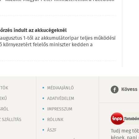
nőrzés indult az akkucégeknél
 augusztus 1-től az akkumulátoripar teljes működési
lő környezetért felelős miniszter kedden a
OTÓK
MÉDIAAJÁNLÓ
Kövess 
EKŰ
ADATVÉDELEM
SRÓL
IMPRESSZUM
 SZÁLLÍTÁS
RÓLUNK
ÁSZF
Tudj meg töb
képek, napi