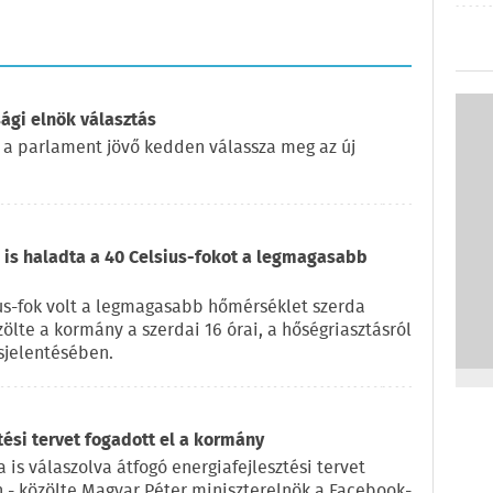
ági elnök választás
 a parlament jövő kedden válassza meg az új
is haladta a 40 Celsius-fokot a legmagasabb
us-fok volt a legmagasabb hőmérséklet szerda
zölte a kormány a szerdai 16 órai, a hőségriasztásról
sjelentésében.
tési tervet fogadott el a kormány
 is válaszolva átfogó energiafejlesztési tervet
n - közölte Magyar Péter miniszterelnök a Facebook-