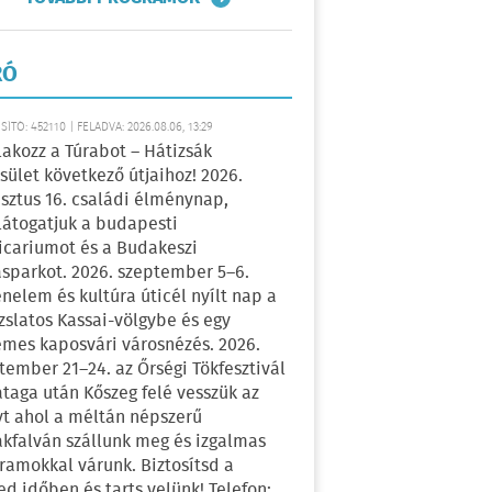
RÓ
ÍTÓ: 452110 | FELADVA: 2026.08.06, 13:29
lakozz a Túrabot – Hátizsák
sület következő útjaihoz! 2026.
sztus 16. családi élménynap,
átogatjuk a budapesti
icariumot és a Budakeszi
sparkot. 2026. szeptember 5–6.
énelem és kultúra úticél nyílt nap a
zslatos Kassai-völgybe és egy
emes kaposvári városnézés. 2026.
tember 21–24. az Őrségi Tökfesztivál
ataga után Kőszeg felé vesszük az
yt ahol a méltán népszerű
kfalván szállunk meg és izgalmas
ramokkal várunk. Biztosítsd a
ed időben és tarts velünk! Telefon: