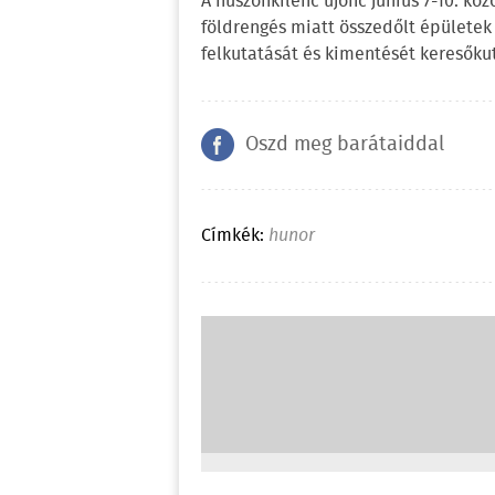
A huszonkilenc újonc június 7-10. köz
földrengés miatt összedőlt épületek 
felkutatását és kimentését keresőkut
Oszd meg barátaiddal
Címkék:
hunor