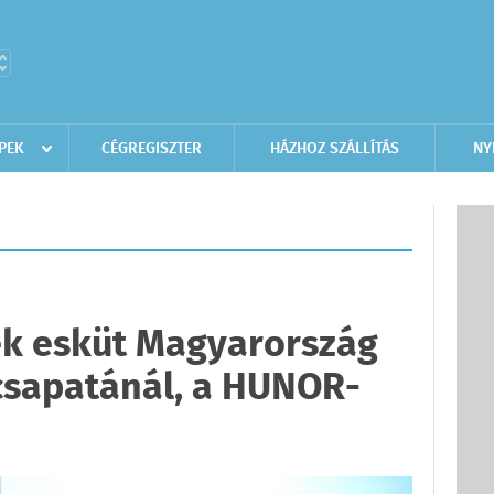
PEK
CÉGREGISZTER
HÁZHOZ SZÁLLÍTÁS
NY
ek esküt Magyarország
csapatánál, a HUNOR-