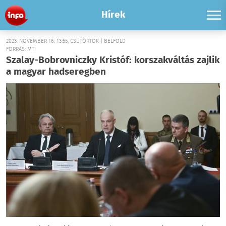
Hírek
2023. NOVEMBER 16. 13:55, CSÜTÖRTÖK | BELFÖLD
FORRÁS: MTI
Szalay-Bobrovniczky Kristóf: korszakváltás zajlik
a magyar hadseregben