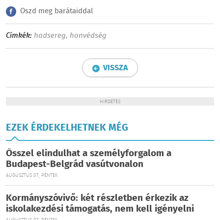
Oszd meg barátaiddal
Címkék:
hadsereg
,
honvédség
VISSZA
HIRDETÉS
EZEK ÉRDEKELHETNEK MÉG
Ősszel elindulhat a személyforgalom a
Budapest-Belgrád vasútvonalon
AUGUSZTUS 07., PÉNTEK
Kormányszóvivő: két részletben érkezik az
iskolakezdési támogatás, nem kell igényelni