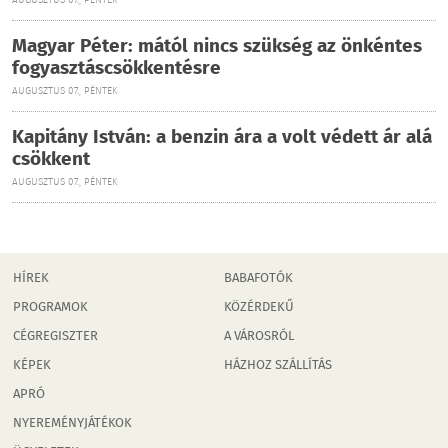
AUGUSZTUS 07., PÉNTEK
Magyar Péter: mától nincs szükség az önkéntes
fogyasztáscsökkentésre
AUGUSZTUS 07., PÉNTEK
Kapitány István: a benzin ára a volt védett ár alá
csökkent
AUGUSZTUS 07., PÉNTEK
HÍREK
BABAFOTÓK
PROGRAMOK
KÖZÉRDEKŰ
CÉGREGISZTER
A VÁROSRÓL
KÉPEK
HÁZHOZ SZÁLLÍTÁS
APRÓ
NYEREMÉNYJÁTÉKOK