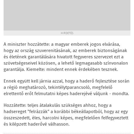
HIRDETÉS
A miniszter hozzátette: a magyar emberek jogos elvárása,
hogy az ország szuverenitásának, az emberek biztonságának
és életének garantálására hivatott fegyveres szervezet ezt a
szövetségeseivel közösen, a lehető legmagasabb színvonalon
garantálja. Kiemelte: mindent ennek érdekében tesznek.
Ennek együtt kell járnia azzal, hogy a haderő fejlesztése során
a régió meghatározó, tekintélytparancsoló, megfelelő
elrettentő erőt felmutatni képes haderejévé váljunk - mondta.
Hozzátette: teljes átalakulás szükséges ahhoz, hogy a
hadsereget "felrázzák" a korábbi békeállapotból, hogy az egy
összeszedett, éles, harcolni képes, megfelelően felfegyveztett
és kilépzett haderővé válhasson.