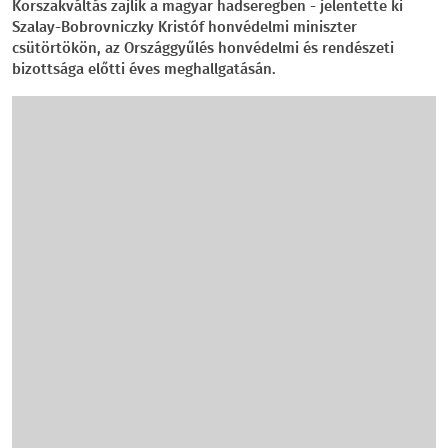
Korszakváltás zajlik a magyar hadseregben - jelentette ki
Szalay-Bobrovniczky Kristóf honvédelmi miniszter
csütörtökön, az Országgyűlés honvédelmi és rendészeti
bizottsága előtti éves meghallgatásán.