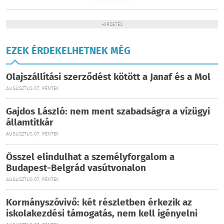
HIRDETÉS
EZEK ÉRDEKELHETNEK MÉG
Olajszállítási szerződést kötött a Janaf és a Mol
AUGUSZTUS 07., PÉNTEK
Gajdos László: nem ment szabadságra a vízügyi
államtitkár
AUGUSZTUS 07., PÉNTEK
Ősszel elindulhat a személyforgalom a
Budapest-Belgrád vasútvonalon
AUGUSZTUS 07., PÉNTEK
Kormányszóvivő: két részletben érkezik az
iskolakezdési támogatás, nem kell igényelni