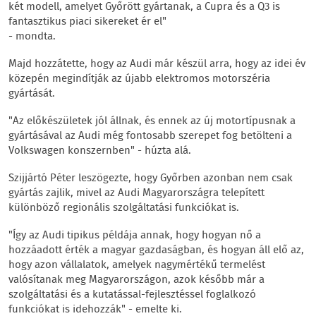
két modell, amelyet Győrött gyártanak, a Cupra és a Q3 is
fantasztikus piaci sikereket ér el"
- mondta.
Majd hozzátette, hogy az Audi már készül arra, hogy az idei év
közepén megindítják az újabb elektromos motorszéria
gyártását.
"Az előkészületek jól állnak, és ennek az új motortípusnak a
gyártásával az Audi még fontosabb szerepet fog betölteni a
Volkswagen konszernben" - húzta alá.
Szijjártó Péter leszögezte, hogy Győrben azonban nem csak
gyártás zajlik, mivel az Audi Magyarországra telepített
különböző regionális szolgáltatási funkciókat is.
"Így az Audi tipikus példája annak, hogy hogyan nő a
hozzáadott érték a magyar gazdaságban, és hogyan áll elő az,
hogy azon vállalatok, amelyek nagymértékű termelést
valósítanak meg Magyarországon, azok később már a
szolgáltatási és a kutatással-fejlesztéssel foglalkozó
funkciókat is idehozzák" - emelte ki.