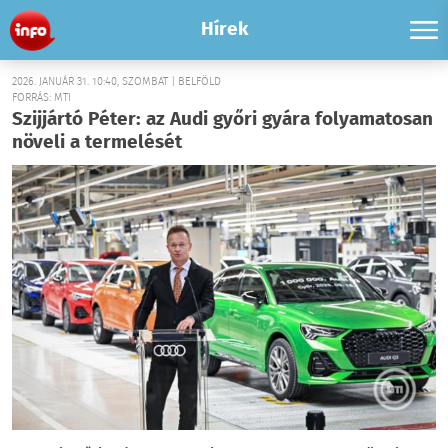
Hírek
2026. JANUÁR 31. 10:40, SZOMBAT | BELFÖLD
FORRÁS: MTI
Szijjártó Péter: az Audi győri gyára folyamatosan
növeli a termelését