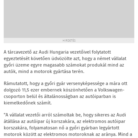
HIRDETÉS
A tárcavezető az Audi Hungaria vezetőivel folytatott
egyeztetését követően üdvözölte azt, hogy a német vállalat
győri üzeme egyre magasabb számokat produkál mind az
autók, mind a motorok gyártása terén.
Rámutatott, hogy a győri gyár versenyképessége a mára ott
dolgozó 11,5 ezer embernek köszönhetően a Volkswagen-
csoporton belül és általánosságban az autóiparban is
kiemelkedőnek számít.
"A vállalat vezetői arról számoltak be, hogy sikeres az Audi
átállása az autóipar új korszakára, az elektromos autóipar
korszakára, folyamatosan nő a győri gyárban legyártott
motorok között az elektromos motoroknak az aránya. Mind a