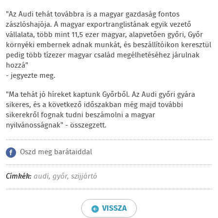
"Az Audi tehát továbbra is a magyar gazdaság fontos
zászlóshajója. A magyar exportranglistának egyik vezető
vállalata, több mint 11,5 ezer magyar, alapvetően győri, Győr
környéki embernek adnak munkát, és beszállítóikon keresztül
pedig több tízezer magyar család megélhetéséhez járulnak
hozzá"
- jegyezte meg.
"Ma tehát jó híreket kaptunk Győrből. Az Audi győri gyára
sikeres, és a következő időszakban még majd további
sikerekről fognak tudni beszámolni a magyar
nyilvánosságnak" - összegzett.
Oszd meg barátaiddal
Címkék:
audi
,
győr
,
szijjártó
VISSZA