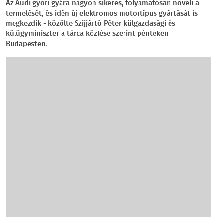
Az Audi győri gyára nagyon sikeres, folyamatosan növeli a
termelését, és idén új elektromos motortípus gyártását is
megkezdik - közölte Szijjártó Péter külgazdasági és
külügyminiszter a tárca közlése szerint pénteken
Budapesten.