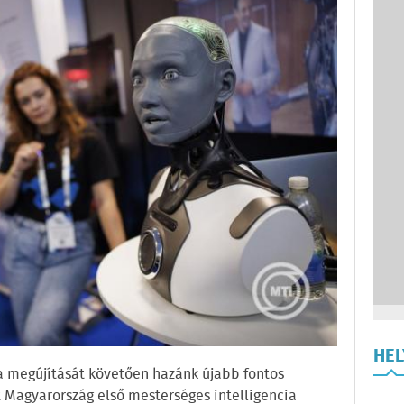
HE
ia megújítását követően hazánk újabb fontos
 Magyarország első mesterséges intelligencia