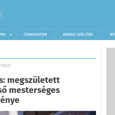
PEK
CÉGREGISZTER
HÁZHOZ SZÁLLÍTÁS
NY
LETMÓD
s: megszületett
ső mesterséges
vénye