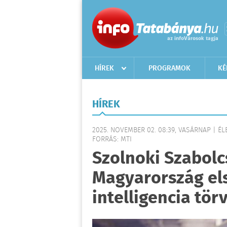
HÍREK
PROGRAMOK
KÉ
HÍREK
2025. NOVEMBER 02. 08:39, VASÁRNAP | É
FORRÁS: MTI
Szolnoki Szabolc
Magyarország el
intelligencia tör