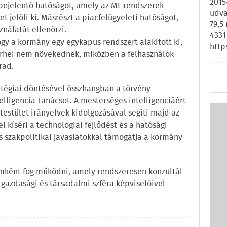
2015
 bejelentő hatóságot, amely az MI-rendszerek
udva
 jelöli ki. Másrészt a piacfelügyeleti hatóságot,
79,5
nálatát ellenőrzi.
4331
ogy a kormány egy egykapus rendszert alakított ki,
http
terhei nem növekednek, miközben a felhasználók
rad.
ratégiai döntésével összhangban a törvény
lligencia Tanácsot. A mesterséges intelligenciáért
 testület irányelvek kidolgozásával segíti majd az
 kíséri a technológiai fejlődést és a hatósági
s szakpolitikai javaslatokkal támogatja a kormány
umként fog működni, amely rendszeresen konzultál
, gazdasági és társadalmi szféra képviselőivel