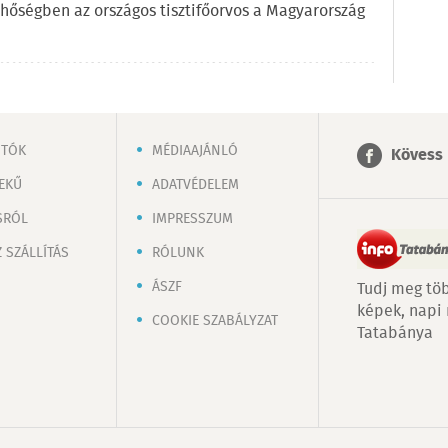
a hőségben az országos tisztifőorvos a Magyarország
OTÓK
MÉDIAAJÁNLÓ
Kövess 
EKŰ
ADATVÉDELEM
SRÓL
IMPRESSZUM
 SZÁLLÍTÁS
RÓLUNK
ÁSZF
Tudj meg töb
képek, napi
COOKIE SZABÁLYZAT
Tatabánya