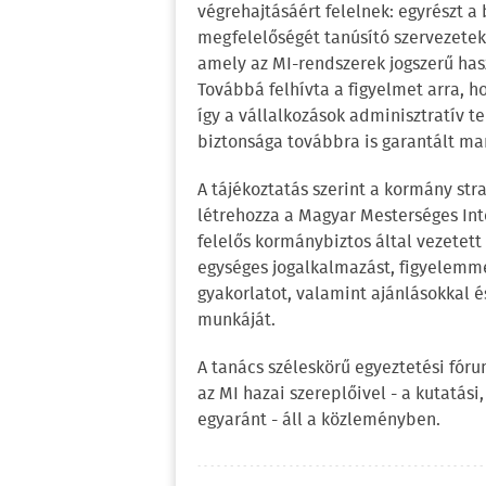
végrehajtásáért felelnek: egyrészt a
megfelelőségét tanúsító szervezeteket
amely az MI-rendszerek jogszerű hasz
Továbbá felhívta a figyelmet arra, h
így a vállalkozások adminisztratív 
biztonsága továbbra is garantált ma
A tájékoztatás szerint a kormány st
létrehozza a Magyar Mesterséges Inte
felelős kormánybiztos által vezetett
egységes jogalkalmazást, figyelemmel
gyakorlatot, valamint ajánlásokkal é
munkáját.
A tanács széleskörű egyeztetési fór
az MI hazai szereplőivel - a kutatási
egyaránt - áll a közleményben.