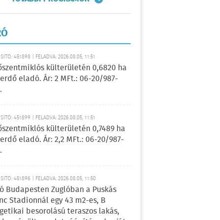
RÓ
ÍTÓ: 451898 | FELADVA: 2026.08.05, 11:51
őszentmiklós külterületén 0,6820 ha
erdő eladó. Ár: 2 MFt.: 06-20/987-
.
ÍTÓ: 451899 | FELADVA: 2026.08.05, 11:51
őszentmiklós külterületén 0,7489 ha
erdő eladó. Ár: 2,2 MFt.: 06-20/987-
.
ÍTÓ: 451896 | FELADVA: 2026.08.05, 11:50
ó Budapesten Zuglóban a Puskás
nc Stadionnál egy 43 m2-es, B
getikai besorolású teraszos lakás,