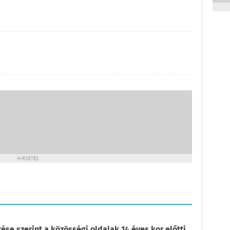
HIRDETÉS
e szerint a közösségi oldalak 14 éves kor előtti