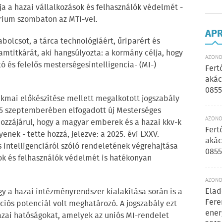
a a hazai vállalkozások és felhasználók védelmét -
rium szombaton az MTI-vel.
AP
olcsot, a tárca technológiáért, űriparért és
lamtitkárát, aki hangsúlyozta: a kormány célja, hogy
AZONOS
 és felelős mesterségesintelligencia- (MI-)
Fert
akác
0855
kmai előkészítése mellett megalkotott jogszabály
5 szeptemberében elfogadott új Mesterséges
AZONOS
hozzájárul, hogy a magyar emberek és a hazai kkv-k
Fert
enek - tette hozzá, jelezve: a 2025. évi LXXV.
akác
 intelligenciáról szóló rendeletének végrehajtása
0855
ok és felhasználók védelmét is hatékonyan
AZONOS
Elad
gy a hazai intézményrendszer kialakítása során is a
Fere
iós potenciál volt meghatározó. A jogszabály ezt
ener
 hazai hatóságokat, amelyek az uniós MI-rendelet