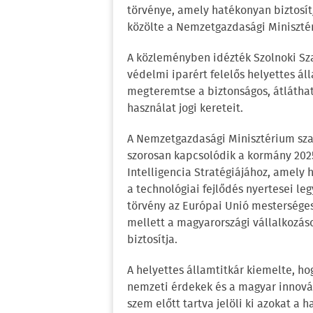
törvénye, amely hatékonyan biztosítj
közölte a Nemzetgazdasági Miniszté
A közleményben idézték Szolnoki Szab
védelmi iparért felelős helyettes ál
megteremtse a biztonságos, átlátható
használat jogi kereteit.
A Nemzetgazdasági Minisztérium sza
szorosan kapcsolódik a kormány 202
Intelligencia Stratégiájához, amely 
a technológiai fejlődés nyertesei legy
törvény az Európai Unió mesterséges
mellett a magyarországi vállalkozás
biztosítja.
A helyettes államtitkár kiemelte, ho
nemzeti érdekek és a magyar innovác
szem előtt tartva jelöli ki azokat a