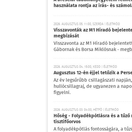
használata rontja az írás- és számo
2026. AUGUSZTUS 05. 11:00, SZERDA | ÉLETMÓD
Visszavonták az M1 Híradó bejelent
megbízását
Visszavonta az M1 Híradó bejelentet
Gábornak és Borsa Miklósnak - megb
2026. AUGUSZTUS 04. 15:00, KEDD | ÉLETMÓD
Augusztus 12-én éjjel tetőzik a Pers
Az év legsűrűbb csillagászati napján,
hullócsillagraj, de ugyanezen a nap
figyelni.
2026. AUGUSZTUS 03. 04:00, HÉTFŐ | ÉLETMÓD
Hőség - Folyadékpótlásra és a tűző 
tisztifőorvos
A folyadékpótlás fontosságára, a tű