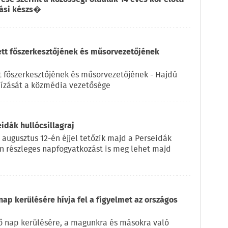
lási készs�
ett főszerkesztőjének és műsorvezetőjének
t főszerkesztőjének és műsorvezetőjének - Hajdú
ízását a közmédia vezetősége
eidák hullócsillagraj
 augusztus 12-én éjjel tetőzik majd a Perseidák
on részleges napfogyatkozást is meg lehet majd
nap kerülésére hívja fel a figyelmet az országos
ző nap kerülésére, a magunkra és másokra való