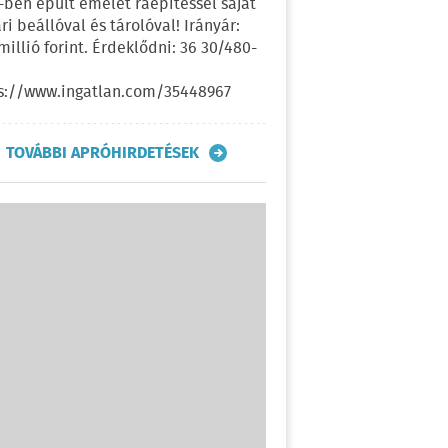
-ben épült emelet ráépítéssel saját
ri beállóval és tárolóval! Irányár:
 millió forint. Érdeklődni: 36 30/480-
s://www.ingatlan.com/35448967
TOVÁBBI APRÓHIRDETÉSEK