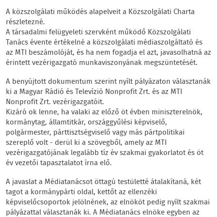
A közszolgálati működés alapelveit a Közszolgálati Charta
részletezné.
A társadalmi felügyeleti szervként működő Közszolgálati
Tanács évente értékelné a közszolgálati médiaszolgáltató és
az MTI beszámolóját, és ha nem fogadja el azt, javasolhatná az
érintett vezérigazgató munkaviszonyának megszüntetését.
A benyújtott dokumentum szerint nyílt pályázaton választanák
ki a Magyar Rádió és Televízió Nonprofit Zrt. és az MTI
Nonprofit Zrt. vezérigazgatóit.
Kizáró ok lenne, ha valaki az előző öt évben miniszterelnök,
kormánytag, államtitkár, országgyűlési képviselő,
polgármester, párttisztségviselő vagy más pártpolitikai
szereplő volt - derül ki a szövegből, amely az MTI
vezérigazgatójának legalább tíz év szakmai gyakorlatot és öt
év vezetői tapasztalatot írna elő.
A javaslat a Médiatanácsot öttagú testületté átalakítaná, két
tagot a kormánypárti oldal, kettőt az ellenzéki
képviselőcsoportok jelölnének, az elnököt pedig nyílt szakmai
pályázattal választanák ki. A Médiatanács elnöke egyben az