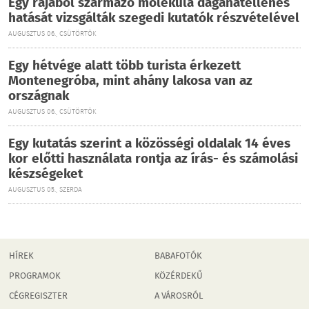
Egy rájából származó molekula daganatellenes
hatását vizsgálták szegedi kutatók részvételével
AUGUSZTUS 06., CSÜTÖRTÖK
Egy hétvége alatt több turista érkezett
Montenegróba, mint ahány lakosa van az
országnak
AUGUSZTUS 06., CSÜTÖRTÖK
Egy kutatás szerint a közösségi oldalak 14 éves
kor előtti használata rontja az írás- és számolási
készségeket
AUGUSZTUS 05., SZERDA
HÍREK
BABAFOTÓK
PROGRAMOK
KÖZÉRDEKŰ
CÉGREGISZTER
A VÁROSRÓL