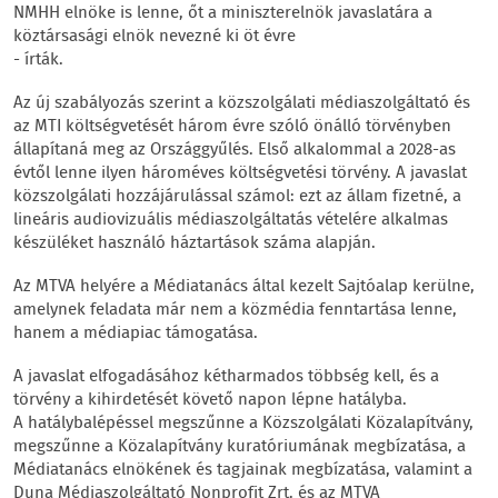
NMHH elnöke is lenne, őt a miniszterelnök javaslatára a
köztársasági elnök nevezné ki öt évre
- írták.
Az új szabályozás szerint a közszolgálati médiaszolgáltató és
az MTI költségvetését három évre szóló önálló törvényben
állapítaná meg az Országgyűlés. Első alkalommal a 2028-as
évtől lenne ilyen hároméves költségvetési törvény. A javaslat
közszolgálati hozzájárulással számol: ezt az állam fizetné, a
lineáris audiovizuális médiaszolgáltatás vételére alkalmas
készüléket használó háztartások száma alapján.
Az MTVA helyére a Médiatanács által kezelt Sajtóalap kerülne,
amelynek feladata már nem a közmédia fenntartása lenne,
hanem a médiapiac támogatása.
A javaslat elfogadásához kétharmados többség kell, és a
törvény a kihirdetését követő napon lépne hatályba.
A hatálybalépéssel megszűnne a Közszolgálati Közalapítvány,
megszűnne a Közalapítvány kuratóriumának megbízatása, a
Médiatanács elnökének és tagjainak megbízatása, valamint a
Duna Médiaszolgáltató Nonprofit Zrt. és az MTVA