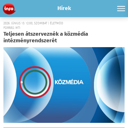
Hírek
2026. JÚNIUS 13. 12:00, SZOMBAT | ÉLETMÓD
FORRÁS: MTI
Teljesen átszerveznék a közmédia
intézményrendszerét