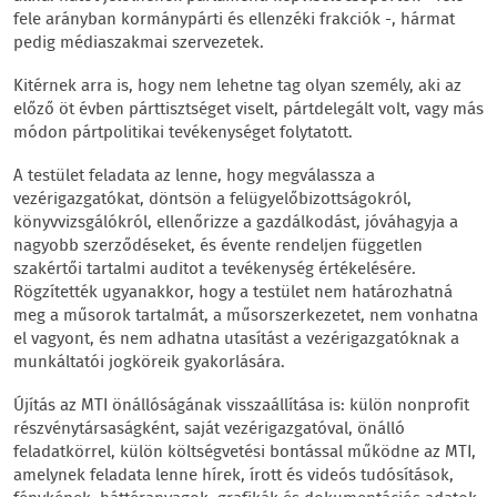
fele arányban kormánypárti és ellenzéki frakciók -, hármat
pedig médiaszakmai szervezetek.
Kitérnek arra is, hogy nem lehetne tag olyan személy, aki az
előző öt évben párttisztséget viselt, pártdelegált volt, vagy más
módon pártpolitikai tevékenységet folytatott.
A testület feladata az lenne, hogy megválassza a
vezérigazgatókat, döntsön a felügyelőbizottságokról,
könyvvizsgálókról, ellenőrizze a gazdálkodást, jóváhagyja a
nagyobb szerződéseket, és évente rendeljen független
szakértői tartalmi auditot a tevékenység értékelésére.
Rögzítették ugyanakkor, hogy a testület nem határozhatná
meg a műsorok tartalmát, a műsorszerkezetet, nem vonhatna
el vagyont, és nem adhatna utasítást a vezérigazgatóknak a
munkáltatói jogköreik gyakorlására.
Újítás az MTI önállóságának visszaállítása is: külön nonprofit
részvénytársaságként, saját vezérigazgatóval, önálló
feladatkörrel, külön költségvetési bontással működne az MTI,
amelynek feladata lenne hírek, írott és videós tudósítások,