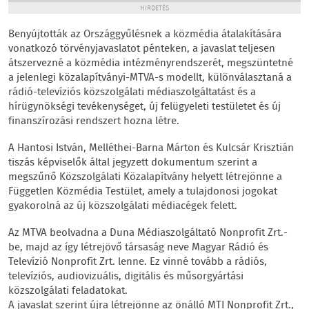
HIRDETÉS
Benyújtották az Országgyűlésnek a közmédia átalakítására
vonatkozó törvényjavaslatot pénteken, a javaslat teljesen
átszervezné a közmédia intézményrendszerét, megszüntetné
a jelenlegi közalapítványi-MTVA-s modellt, különválasztaná a
rádió-televíziós közszolgálati médiaszolgáltatást és a
hírügynökségi tevékenységet, új felügyeleti testületet és új
finanszírozási rendszert hozna létre.
A Hantosi István, Melléthei-Barna Márton és Kulcsár Krisztián
tiszás képviselők által jegyzett dokumentum szerint a
megszűnő Közszolgálati Közalapítvány helyett létrejönne a
Független Közmédia Testület, amely a tulajdonosi jogokat
gyakorolná az új közszolgálati médiacégek felett.
Az MTVA beolvadna a Duna Médiaszolgáltató Nonprofit Zrt.-
be, majd az így létrejövő társaság neve Magyar Rádió és
Televízió Nonprofit Zrt. lenne. Ez vinné tovább a rádiós,
televíziós, audiovizuális, digitális és műsorgyártási
közszolgálati feladatokat.
A javaslat szerint újra létrejönne az önálló MTI Nonprofit Zrt.,