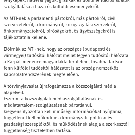
fényképek, háttéranyagok, grafikák és dokumentációs adatok
szolgáltatása a hazai és külföldi eseményekről.
Az MTI-nek a parlamenti pártokról, más pártokról, civil
szervezetekről, a kormányról, közigazgatási szervekről,
önkormányzatokról, bíróságokról és ügyészségekről is
tájékoztatnia kellene.
Előírnák az MTI-nek, hogy az országos (budapesti és
vármegyei) tudósítói hálózat mellet legyen tudósítói hálózata
a Kárpát-medence magyarlakta területein, továbbá tartson
fenn külföldi tudósítói hálózatot is az ország nemzetközi
kapcsolatrendszerének megfelelően.
A törvényjavaslat újrafogalmazza a közszolgálati média
alapelveit.
Eszerint a közszolgálati médiaszolgáltatásnak és
médiatartalom-szolgáltatásnak pártatlanul,
kiegyensúlyozottan kell minőségi információkat nyújtania,
függetlenül kell működnie a kormányzati, politikai és
gazdasági szereplőktől, és működésének alapja a szerkesztői
függetlenség tiszteletben tartása.