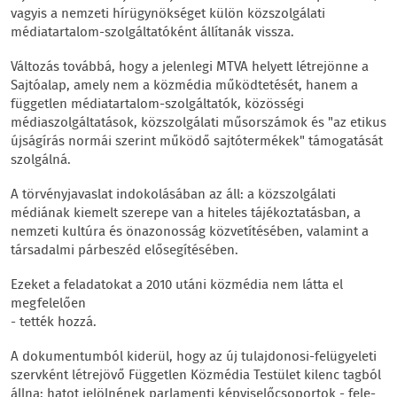
vagyis a nemzeti hírügynökséget külön közszolgálati
médiatartalom-szolgáltatóként állítanák vissza.
Változás továbbá, hogy a jelenlegi MTVA helyett létrejönne a
Sajtóalap, amely nem a közmédia működtetését, hanem a
független médiatartalom-szolgáltatók, közösségi
médiaszolgáltatások, közszolgálati műsorszámok és "az etikus
újságírás normái szerint működő sajtótermékek" támogatását
szolgálná.
A törvényjavaslat indokolásában az áll: a közszolgálati
médiának kiemelt szerepe van a hiteles tájékoztatásban, a
nemzeti kultúra és önazonosság közvetítésében, valamint a
társadalmi párbeszéd elősegítésében.
Ezeket a feladatokat a 2010 utáni közmédia nem látta el
megfelelően
- tették hozzá.
A dokumentumból kiderül, hogy az új tulajdonosi-felügyeleti
szervként létrejövő Független Közmédia Testület kilenc tagból
állna: hatot jelölnének parlamenti képviselőcsoportok - fele-