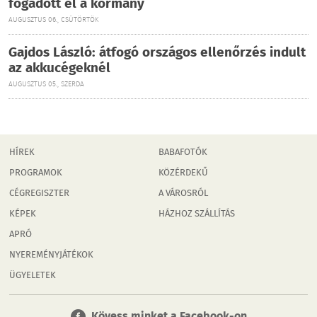
fogadott el a kormány
AUGUSZTUS 06., CSÜTÖRTÖK
Gajdos László: átfogó országos ellenőrzés indult
az akkucégeknél
AUGUSZTUS 05., SZERDA
HÍREK
BABAFOTÓK
PROGRAMOK
KÖZÉRDEKŰ
CÉGREGISZTER
A VÁROSRÓL
KÉPEK
HÁZHOZ SZÁLLÍTÁS
APRÓ
NYEREMÉNYJÁTÉKOK
ÜGYELETEK
Kövess minket a Facebook-on