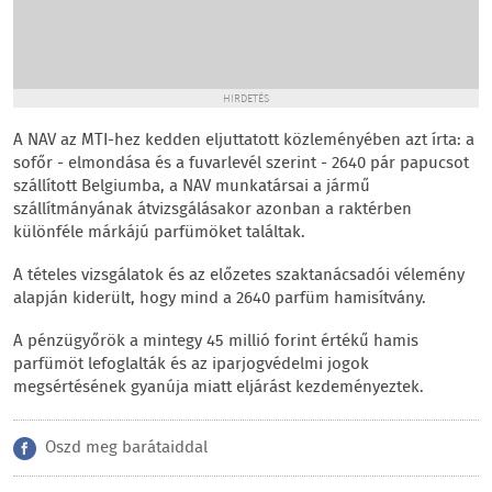
HIRDETÉS
A NAV az MTI-hez kedden eljuttatott közleményében azt írta: a
sofőr - elmondása és a fuvarlevél szerint - 2640 pár papucsot
szállított Belgiumba, a NAV munkatársai a jármű
szállítmányának átvizsgálásakor azonban a raktérben
különféle márkájú parfümöket találtak.
A tételes vizsgálatok és az előzetes szaktanácsadói vélemény
alapján kiderült, hogy mind a 2640 parfüm hamisítvány.
A pénzügyőrök a mintegy 45 millió forint értékű hamis
parfümöt lefoglalták és az iparjogvédelmi jogok
megsértésének gyanúja miatt eljárást kezdeményeztek.
Oszd meg barátaiddal