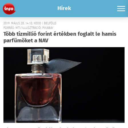
Hírek
2019. MÁJUS 28. 14:10, KEDD | BELFÖLD
FORRÁS: MTI/ILLUSZTRÁCIÓ: PIXABAY
Több tízmillió forint értékben foglalt le hamis
parfümöket a NAV