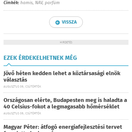
Címkék:
hamis
,
NAV
,
parfüm
VISSZA
HIRDETÉS
EZEK ÉRDEKELHETNEK MÉG
Jövő héten kedden lehet a köztársasági elnök
választás
AUGUSZTUS 06., CSÜTÖRTÖK
Országosan elérte, Budapesten meg is haladta a
40 Celsius-fokot a legmagasabb hőmérséklet
AUGUSZTUS 06., CSÜTÖRTÖK
Magyar Péter: átfogó energiafejlesztési tervet