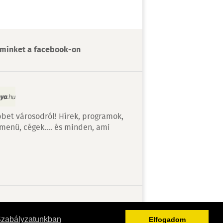
minket a facebook-on
bet városodról! Hírek, programok,
 menü, cégek…. és minden, ami
v
Szabályzatunkban
Elfogadom