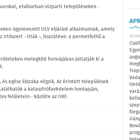
ovarokat, elsősorban vízparti településeken -
AP
teken úgynevezett ULV eljárást alkalmaznak, amely
 irtószert - írták -, hozzátéve: a permetfelhő a
AZONOS
Csat
Egye
augu
erületeken melegköd formájában juttatják ki a
megl
t.
Trop
Vada
 és egész éjszaka végzik. Az érintett települések
tört
gtalálhatók a katasztrófavédelem honlapján,
vará
es felületein - közölte az OKF.
kell
szep
forg
irán
Nová
prog
hely