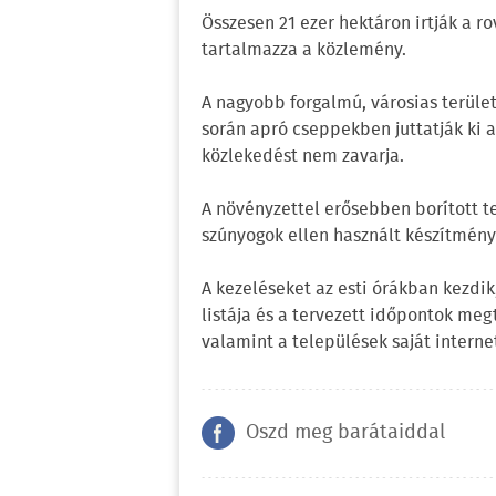
Összesen 21 ezer hektáron irtják a r
tartalmazza a közlemény.
A nagyobb forgalmú, városias terüle
során apró cseppekben juttatják ki az
közlekedést nem zavarja.
A növényzettel erősebben borított t
szúnyogok ellen használt készítmény
A kezeléseket az esti órákban kezdik,
listája és a tervezett időpontok me
valamint a települések saját internet
Oszd meg barátaiddal