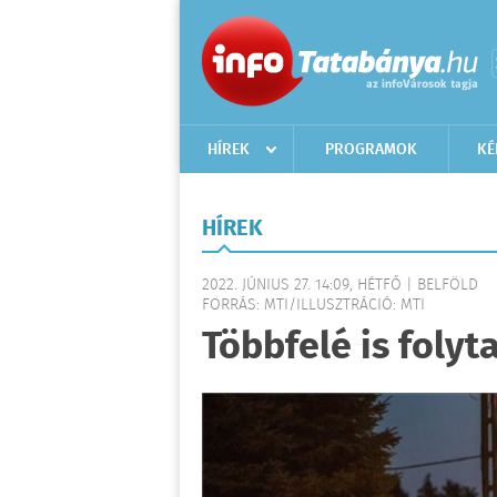
HÍREK
PROGRAMOK
KÉ
HÍREK
2022. JÚNIUS 27. 14:09, HÉTFŐ | BELFÖLD
FORRÁS: MTI/ILLUSZTRÁCIÓ: MTI
Többfelé is folyt