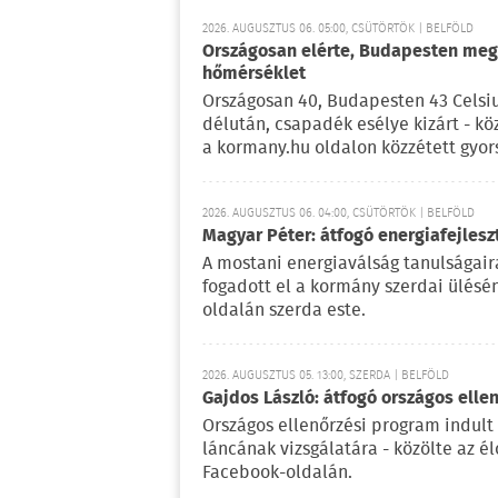
2026. AUGUSZTUS 06. 05:00, CSÜTÖRTÖK | BELFÖLD
Országosan elérte, Budapesten meg 
hőmérséklet
Országosan 40, Budapesten 43 Celsi
délután, csapadék esélye kizárt - kö
a kormany.hu oldalon közzétett gyor
2026. AUGUSZTUS 06. 04:00, CSÜTÖRTÖK | BELFÖLD
Magyar Péter: átfogó energiafejlesz
A mostani energiaválság tanulságaira
fogadott el a kormány szerdai ülésé
oldalán szerda este.
2026. AUGUSZTUS 05. 13:00, SZERDA | BELFÖLD
Gajdos László: átfogó országos elle
Országos ellenőrzési program indult
láncának vizsgálatára - közölte az é
Facebook-oldalán.