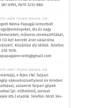
 387-6993, 0670 3232-880.
ÍTÓ: 452096 | FELADVA: 2026.08.06, 13:28
egedi Néma Papagáj lemezbolt
zgyűjteményeket, kis és nagy
lemezeket, műsoros zenekazettákat,
i CD-ket korrekt áron vásárolna
pénzért. Kiszállási díj nélkül. Telefon:
 230-1076.
apapagajrecords@gmail.com
ÍTÓ: 452097 | FELADVA: 2026.08.06, 13:28
márkájú, 4 fejes CNC faipari
gép vákuumszivattyúval és minden
ozékával, valamint faipari gépek
ozékai (pl. előtolómű, sorozat
fejek stb.) eladók. Telefon: 0630 364-
.