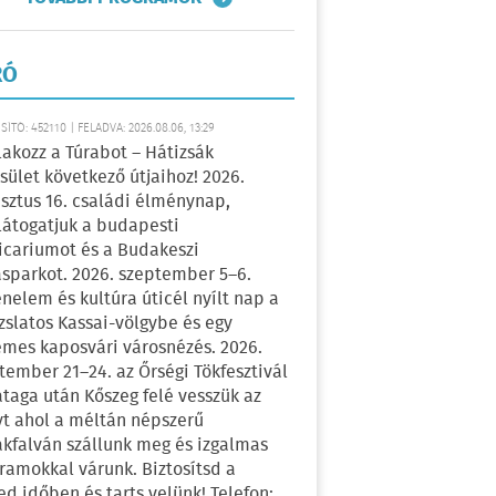
RÓ
ÍTÓ: 452110 | FELADVA: 2026.08.06, 13:29
lakozz a Túrabot – Hátizsák
sület következő útjaihoz! 2026.
sztus 16. családi élménynap,
átogatjuk a budapesti
icariumot és a Budakeszi
sparkot. 2026. szeptember 5–6.
énelem és kultúra úticél nyílt nap a
zslatos Kassai-völgybe és egy
emes kaposvári városnézés. 2026.
tember 21–24. az Őrségi Tökfesztivál
ataga után Kőszeg felé vesszük az
yt ahol a méltán népszerű
kfalván szállunk meg és izgalmas
ramokkal várunk. Biztosítsd a
ed időben és tarts velünk! Telefon: