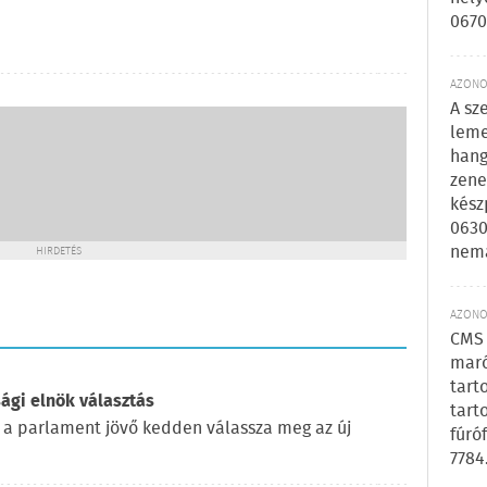
0670
AZONOS
A sz
leme
hang
zene
kész
0630
nem
HIRDETÉS
AZONOS
CMS 
maró
tart
ági elnök választás
tart
 a parlament jövő kedden válassza meg az új
fúró
7784