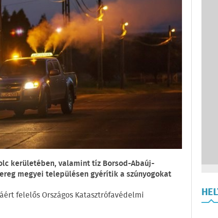
c kerületében, valamint tíz Borsod-Abaúj-
reg megyei településen gyérítik a szúnyogokat
HE
sáért felelős Országos Katasztrófavédelmi