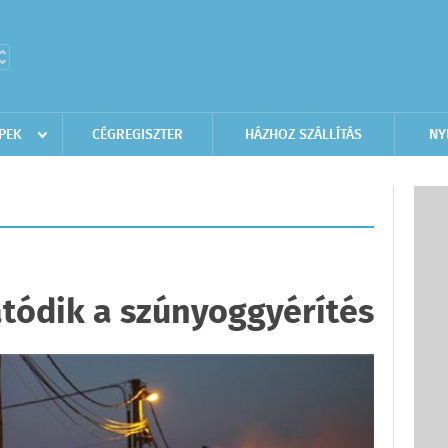
PEK
CÉGREGISZTER
HÁZHOZ SZÁLLÍTÁS
NY
atódik a szúnyoggyérítés