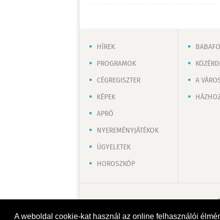
HÍREK
BABAF
PROGRAMOK
KÖZÉRD
CÉGREGISZTER
A VÁRO
KÉPEK
HÁZHOZ
APRÓ
NYEREMÉNYJÁTÉKOK
ÜGYELETEK
HOROSZKÓP
A weboldal cookie-kat használ az online felhasználói élmé