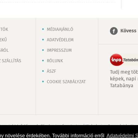
OTÓK
MÉDIAAJÁNLÓ
Kövess 
EKŰ
ADATVÉDELEM
SRÓL
IMPRESSZUM
 SZÁLLÍTÁS
RÓLUNK
ÁSZF
Tudj meg töb
képek, napi
COOKIE SZABÁLYZAT
Tatabánya
Copyright InfoVárosok. Minden jog fenntartva. | Web design & arculat by
Voo
ny növelése érdekében. További információ erről
Adatvédelmi 