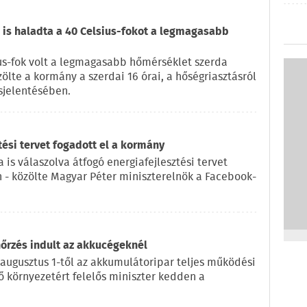
is haladta a 40 Celsius-fokot a legmagasabb
us-fok volt a legmagasabb hőmérséklet szerda
zölte a kormány a szerdai 16 órai, a hőségriasztásról
sjelentésében.
tési tervet fogadott el a kormány
 is válaszolva átfogó energiafejlesztési tervet
n - közölte Magyar Péter miniszterelnök a Facebook-
nőrzés indult az akkucégeknél
 augusztus 1-től az akkumulátoripar teljes működési
lő környezetért felelős miniszter kedden a