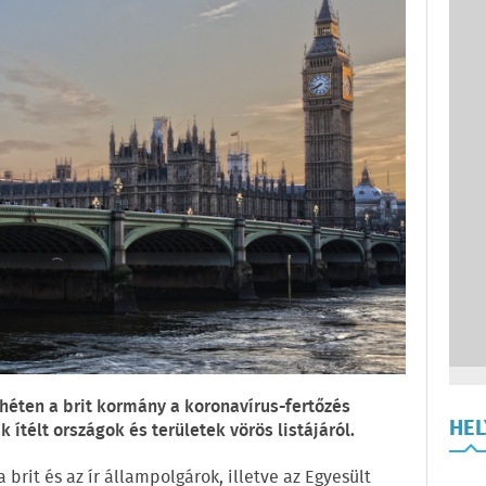
 héten a brit kormány a koronavírus-fertőzés
HE
télt országok és területek vörös listájáról.
 brit és az ír állampolgárok, illetve az Egyesült