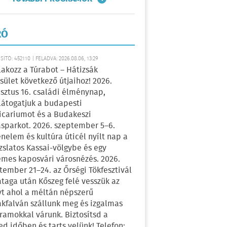
RÓ
ÍTÓ: 452110 | FELADVA: 2026.08.06, 13:29
lakozz a Túrabot – Hátizsák
sület következő útjaihoz! 2026.
sztus 16. családi élménynap,
átogatjuk a budapesti
icariumot és a Budakeszi
sparkot. 2026. szeptember 5–6.
énelem és kultúra úticél nyílt nap a
zslatos Kassai-völgybe és egy
emes kaposvári városnézés. 2026.
tember 21–24. az Őrségi Tökfesztivál
ataga után Kőszeg felé vesszük az
yt ahol a méltán népszerű
kfalván szállunk meg és izgalmas
ramokkal várunk. Biztosítsd a
ed időben és tarts velünk! Telefon: