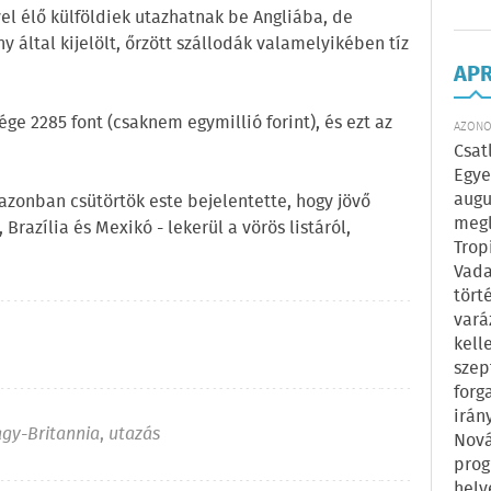
el élő külföldiek utazhatnak be Angliába, de
y által kijelölt, őrzött szállodák valamelyikében tíz
AP
ége 2285 font (csaknem egymillió forint), és ezt az
AZONOS
Csat
Egye
augu
azonban csütörtök este bejelentette, hogy jövő
megl
 Brazília és Mexikó - lekerül a vörös listáról,
Trop
Vada
tört
vará
kell
szep
forg
irán
gy-Britannia
,
utazás
Nová
prog
hely