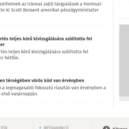
ethetnek az Iránnal zajló tárgyalások a Hormuzi-
ette ki Scott Bessent amerikai pénzügyiminiszter
és teljes körű kivizsgálására szólította fel
ter
s teljes körű kivizsgálására szólította fel
r hétfőn.
en térségében vörös kód van érvényben
 a legmagasabb fokozatú riasztás van érvényben a
 első vasárnapján.
OTÓK
MÉDIAAJÁNLÓ