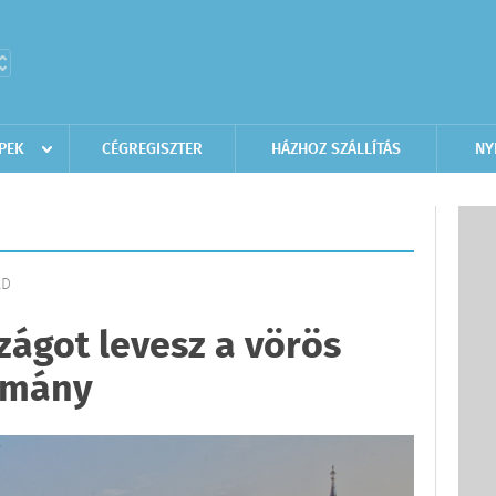
PEK
CÉGREGISZTER
HÁZHOZ SZÁLLÍTÁS
NY
LD
zágot levesz a vörös
ormány