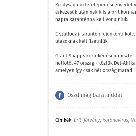
Királyságban letelepedési engedélly
érkezésük után nekik is a brit kormán
napra karanténba kell vonulniuk.
E szállodai karantén fejenkénti költs
utasoknak kell fizetniük.
Grant Shapps közlekedési miniszter 
hétfőtől 47 ország - köztük Dél-Afrika,
amelyen így csak hét ország marad.
Oszd meg barátaiddal
Címkék:
brit
,
járvány
,
koronavírus
,
Na