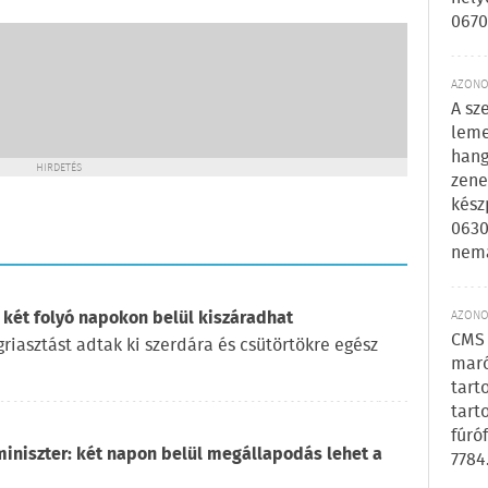
0670
AZONOS
A sz
leme
hang
HIRDETÉS
zene
kész
0630
nem
 két folyó napokon belül kiszáradhat
AZONOS
CMS 
iasztást adtak ki szerdára és csütörtökre egész
maró
tart
tart
fúró
miniszter: két napon belül megállapodás lehet a
7784