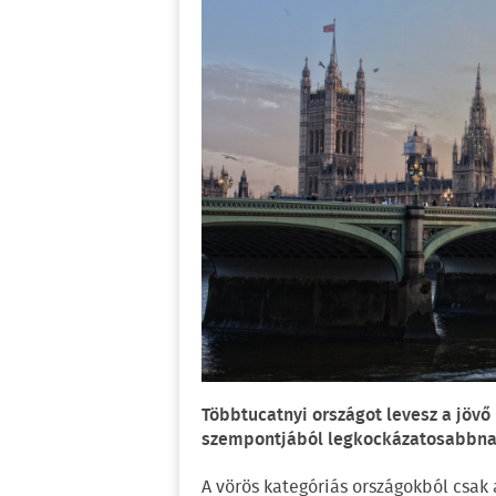
Többtucatnyi országot levesz a jövő
szempontjából legkockázatosabbnak í
A vörös kategóriás országokból csak a