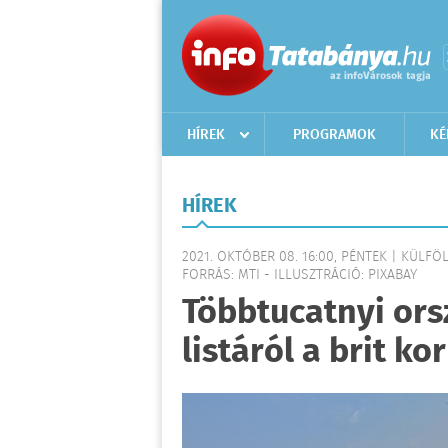
HÍREK
PROGRAMOK
KÉ
HÍREK
2021. OKTÓBER 08. 16:00, PÉNTEK | KÜLFÖ
FORRÁS: MTI - ILLUSZTRÁCIÓ: PIXABAY
Többtucatnyi ors
listáról a brit k