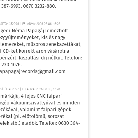
 387-6993, 0670 3232-880.
ÍTÓ: 452096 | FELADVA: 2026.08.06, 13:28
egedi Néma Papagáj lemezbolt
zgyűjteményeket, kis és nagy
lemezeket, műsoros zenekazettákat,
i CD-ket korrekt áron vásárolna
pénzért. Kiszállási díj nélkül. Telefon:
 230-1076.
apapagajrecords@gmail.com
ÍTÓ: 452097 | FELADVA: 2026.08.06, 13:28
márkájú, 4 fejes CNC faipari
gép vákuumszivattyúval és minden
ozékával, valamint faipari gépek
ozékai (pl. előtolómű, sorozat
fejek stb.) eladók. Telefon: 0630 364-
.