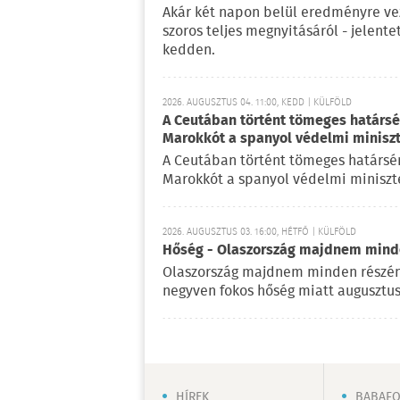
Akár két napon belül eredményre vez
szoros teljes megnyitásáról - jelent
kedden.
2026. AUGUSZTUS 04. 11:00, KEDD | KÜLFÖLD
A Ceutában történt tömeges határsért
Marokkót a spanyol védelmi minisz
A Ceutában történt tömeges határsérté
Marokkót a spanyol védelmi miniszte
2026. AUGUSZTUS 03. 16:00, HÉTFŐ | KÜLFÖLD
Hőség - Olaszország majdnem mind
Olaszország majdnem minden részén
negyven fokos hőség miatt augusztus
HÍREK
BABAF