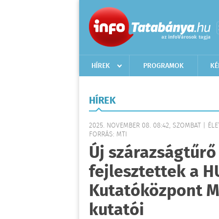
HÍREK
PROGRAMOK
KÉ
HÍREK
2025. NOVEMBER 08. 08:42, SZOMBAT | ÉL
FORRÁS: MTI
Új szárazságtűrő
fejlesztettek a
Kutatóközpont M
kutatói