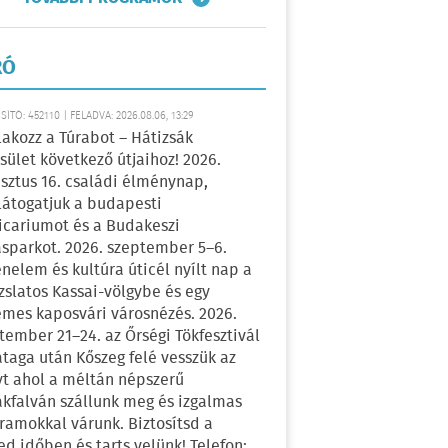
RÓ
ÍTÓ: 452110 | FELADVA: 2026.08.06, 13:29
lakozz a Túrabot – Hátizsák
sület következő útjaihoz! 2026.
sztus 16. családi élménynap,
átogatjuk a budapesti
icariumot és a Budakeszi
sparkot. 2026. szeptember 5–6.
énelem és kultúra úticél nyílt nap a
zslatos Kassai-völgybe és egy
emes kaposvári városnézés. 2026.
tember 21–24. az Őrségi Tökfesztivál
ataga után Kőszeg felé vesszük az
yt ahol a méltán népszerű
kfalván szállunk meg és izgalmas
ramokkal várunk. Biztosítsd a
ed időben és tarts velünk! Telefon: