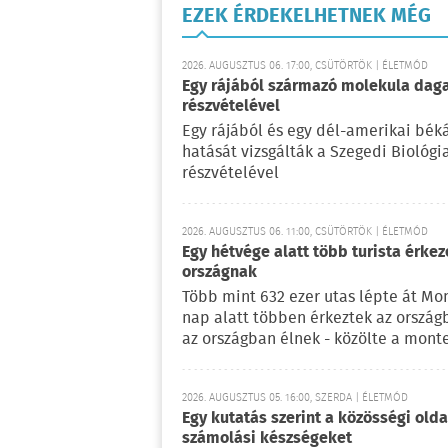
EZEK ÉRDEKELHETNEK MÉG
2026. AUGUSZTUS 06. 17:00, CSÜTÖRTÖK | ÉLETMÓD
Egy rájából származó molekula daga
részvételével
Egy rájából és egy dél-amerikai bé
hatását vizsgálták a Szegedi Biológ
részvételével
2026. AUGUSZTUS 06. 11:00, CSÜTÖRTÖK | ÉLETMÓD
Egy hétvége alatt több turista érke
országnak
Több mint 632 ezer utas lépte át Mo
nap alatt többen érkeztek az ország
az országban élnek - közölte a mont
2026. AUGUSZTUS 05. 16:00, SZERDA | ÉLETMÓD
Egy kutatás szerint a közösségi oldal
számolási készségeket