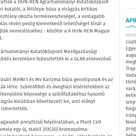
sztettek a HUN-REN Agrártudományi Kutatóközpont
kutatói, a féltörpe búza a virágzás kritikus
vízhiány okozta termésveszteséget, a vastagabb
AP
olás révén pedig kiemelkedő lehetőséget kínál a
ajták nemesítéséhez - közölte a A HUN-REN Magyar
AZONOS
l.
Csat
Egye
grártudományi Kutatóközpont Mezőgazdasági
augu
ködés keretében fejlesztették ki a GLA8 elnevezésű
megl
Trop
Vada
ásári Mv9kr1 és Mv Karizma búza genotípusok és az
tört
ák létre. Szántóföldi és üvegházi kísérletekben az
vará
kenyülési képessége a szülőfajtákéhoz hasonló
kell
rágzás korábban következett be, ami előnyt
szep
 ismertették.
forg
irán
magasabb presztízsű folyóiratában, a Plant Cell
Nová
prog
mely egy új, stabil 3St(3D) kromoszóma-
hely