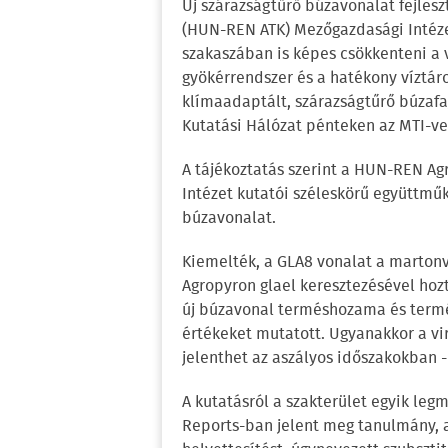
Új szárazságtűrő búzavonalat fejle
(HUN-REN ATK) Mezőgazdasági Intézet 
szakaszában is képes csökkenteni a 
gyökérrendszer és a hatékony víztár
klímaadaptált, szárazságtűrő búzaf
Kutatási Hálózat pénteken az MTI-ve
A tájékoztatás szerint a HUN-REN A
Intézet kutatói széleskörű együttmű
búzavonalat.
Kiemelték, a GLA8 vonalat a martonv
Agropyron glael keresztezésével hozt
új búzavonal terméshozama és termé
értékeket mutatott. Ugyanakkor a vi
jelenthet az aszályos időszakokban -
A kutatásról a szakterület egyik leg
Reports-ban jelent meg tanulmány, a