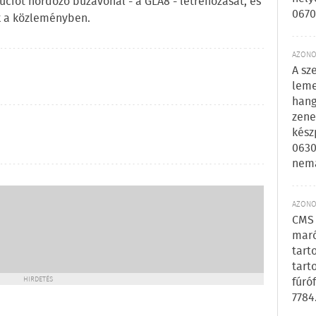
túciót hordozó búzavonal - a GLA8 - létrehozását, és
0670
ák a közleményben.
AZONOS
A sz
leme
hang
zene
kész
0630
nem
AZONOS
CMS 
maró
tart
tart
HIRDETÉS
fúró
7784