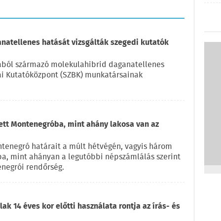
natellenes hatását vizsgálták szegedi kutatók
kából származó molekulahibrid daganatellenes
iai Kutatóközpont (SZBK) munkatársainak
zett Montenegróba, mint ahány lakosa van az
ntenegró határait a múlt hétvégén, vagyis három
ba, mint ahányan a legutóbbi népszámlálás szerint
enegrói rendőrség.
ak 14 éves kor előtti használata rontja az írás- és