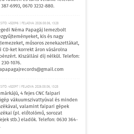
 387-6993, 0670 3232-880.
ÍTÓ: 452096 | FELADVA: 2026.08.06, 13:28
egedi Néma Papagáj lemezbolt
zgyűjteményeket, kis és nagy
lemezeket, műsoros zenekazettákat,
i CD-ket korrekt áron vásárolna
pénzért. Kiszállási díj nélkül. Telefon:
 230-1076.
apapagajrecords@gmail.com
ÍTÓ: 452097 | FELADVA: 2026.08.06, 13:28
márkájú, 4 fejes CNC faipari
gép vákuumszivattyúval és minden
ozékával, valamint faipari gépek
ozékai (pl. előtolómű, sorozat
fejek stb.) eladók. Telefon: 0630 364-
.