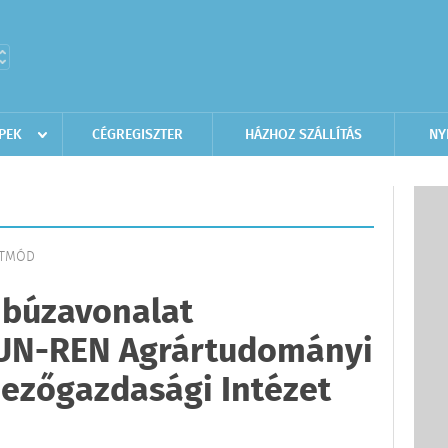
PEK
CÉGREGISZTER
HÁZHOZ SZÁLLÍTÁS
NY
ETMÓD
 búzavonalat
 HUN-REN Agrártudományi
ezőgazdasági Intézet