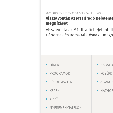
2026. AUGUSZTUS 05. 11:00, SZERDA | ÉLETMÓD
Visszavonták az M1 Híradó bejelent
megbízását
Visszavonta az M1 Híradó bejelentet
Gábornak és Borsa Miklósnak - megb
HÍREK
BABAF
PROGRAMOK
KÖZÉRD
CÉGREGISZTER
A VÁRO
KÉPEK
HÁZHOZ
APRÓ
NYEREMÉNYJÁTÉKOK