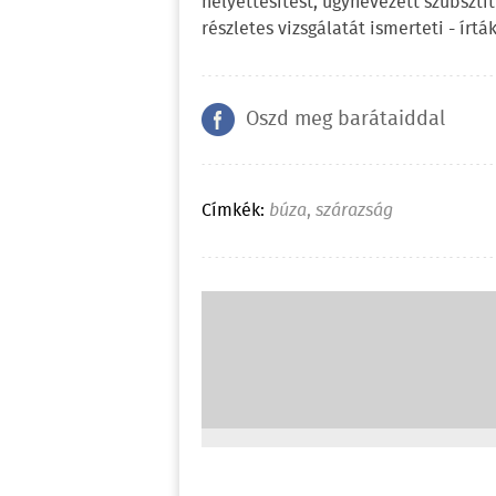
helyettesítést, úgynevezett szubszti
részletes vizsgálatát ismerteti - írt
Oszd meg barátaiddal
Címkék:
búza
,
szárazság