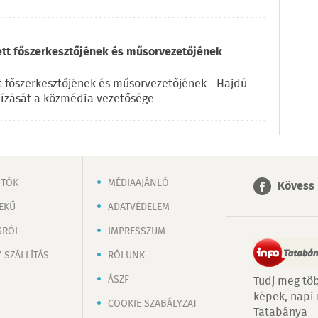
ett főszerkesztőjének és műsorvezetőjének
t főszerkesztőjének és műsorvezetőjének - Hajdú
ízását a közmédia vezetősége
OTÓK
MÉDIAAJÁNLÓ
Kövess 
EKŰ
ADATVÉDELEM
SRÓL
IMPRESSZUM
 SZÁLLÍTÁS
RÓLUNK
ÁSZF
Tudj meg töb
képek, napi
COOKIE SZABÁLYZAT
Tatabánya