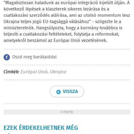
"Magabiztosan haladunk az európai integráció kijelölt útján. A
következő lépések a klaszterek sikeres lezárása és a
csatlakozási szerződés aláírása, ami az utolsó momentum lesz
Ukrajna teljes jogú EU-tagsággá válásához" - szögezte le a
miniszterelnök. Hangsúlyozta, hogy a kormány továbbra is
teljesíti a csatlakozási feltételeket, folytatja a reformokat,
amelyekről beszámol az Európai Unió vezetésének.
Oszd meg barátaiddal
Címkék:
Európai Unió
,
Ukrajna
VISSZA
HIRDETÉS
EZEK ÉRDEKELHETNEK MÉG