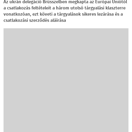
Az ukrán delegáció Brüsszelben megkapta az Európai Uniótól
a csatlakozás feltételeit a három utolsó tárgyalási klaszterre
vonatkozóan, ezt követi a tárgyalások sikeres lezárása és a
csatlakozási szerződés aláírása