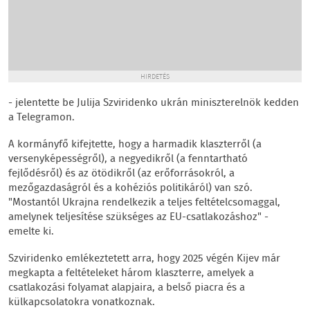
HIRDETÉS
- jelentette be Julija Szviridenko ukrán miniszterelnök kedden
a Telegramon.
A kormányfő kifejtette, hogy a harmadik klaszterről (a
versenyképességről), a negyedikről (a fenntartható
fejlődésről) és az ötödikről (az erőforrásokról, a
mezőgazdaságról és a kohéziós politikáról) van szó.
"Mostantól Ukrajna rendelkezik a teljes feltételcsomaggal,
amelynek teljesítése szükséges az EU-csatlakozáshoz" -
emelte ki.
Szviridenko emlékeztetett arra, hogy 2025 végén Kijev már
megkapta a feltételeket három klaszterre, amelyek a
csatlakozási folyamat alapjaira, a belső piacra és a
külkapcsolatokra vonatkoznak.