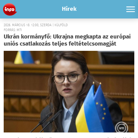
Hírek
2026. MÁRCIUS 18. 12:00, SZERDA | KÜLFÖLD
FORRÁS: MTI
Ukrán kormányfő: Ukrajna megkapta az európai
uniós csatlakozás teljes feltételcsomagját