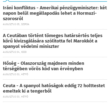
Iráni konfliktus - Amerikai pénzügyminiszter: két
napon belül megállapodás lehet a Hormuzi-
szorosról
AUGUSZTUS 05., SZERDA
A Ceutában történt tömeges határsértés teljes
körű kivizsgálására szólította fel Marokkót a
spanyol védelmi miniszter
AUGUSZTUS 04., KEDD
Hőség - Olaszország majdnem minden
térségében vörös kód van érvényben
AUGUSZTUS 03., HÉTFŐ
Ceuta - A spanyol hatóságok eddig 72 holttestet
emeltek ki a tengerből
AUGUSZTUS 03., HÉTFŐ