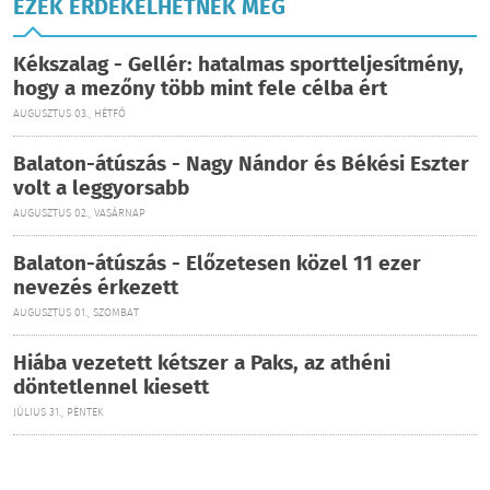
EZEK ÉRDEKELHETNEK MÉG
Kékszalag - Gellér: hatalmas sportteljesítmény,
hogy a mezőny több mint fele célba ért
AUGUSZTUS 03., HÉTFŐ
Balaton-átúszás - Nagy Nándor és Békési Eszter
volt a leggyorsabb
AUGUSZTUS 02., VASÁRNAP
Balaton-átúszás - Előzetesen közel 11 ezer
nevezés érkezett
AUGUSZTUS 01., SZOMBAT
Hiába vezetett kétszer a Paks, az athéni
döntetlennel kiesett
JÚLIUS 31., PÉNTEK