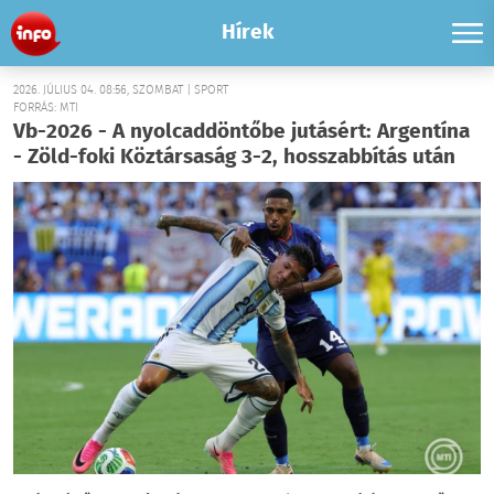
Hírek
2026. JÚLIUS 04. 08:56, SZOMBAT | SPORT
FORRÁS: MTI
Vb-2026 - A nyolcaddöntőbe jutásért: Argentína
- Zöld-foki Köztársaság 3-2, hosszabbítás után