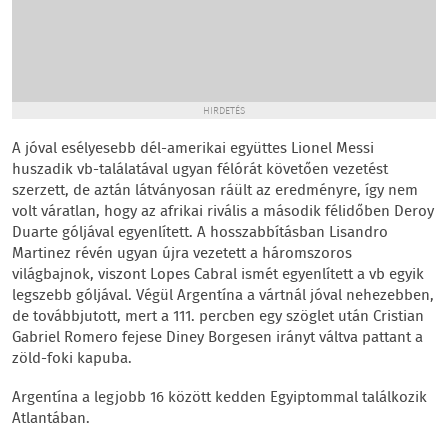
HIRDETÉS
A jóval esélyesebb dél-amerikai együttes Lionel Messi
huszadik vb-találatával ugyan félórát követően vezetést
szerzett, de aztán látványosan ráült az eredményre, így nem
volt váratlan, hogy az afrikai rivális a második félidőben Deroy
Duarte góljával egyenlített. A hosszabbításban Lisandro
Martinez révén ugyan újra vezetett a háromszoros
világbajnok, viszont Lopes Cabral ismét egyenlített a vb egyik
legszebb góljával. Végül Argentína a vártnál jóval nehezebben,
de továbbjutott, mert a 111. percben egy szöglet után Cristian
Gabriel Romero fejese Diney Borgesen irányt váltva pattant a
zöld-foki kapuba.
Argentína a legjobb 16 között kedden Egyiptommal találkozik
Atlantában.