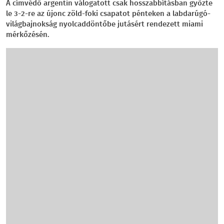
A címvédő argentin válogatott csak hosszabbításban győzte
le 3-2-re az újonc zöld-foki csapatot pénteken a labdarúgó-
világbajnokság nyolcaddöntőbe jutásért rendezett miami
mérkőzésén.