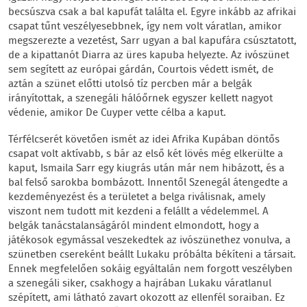
becsúszva csak a bal kapufát találta el. Egyre inkább az afrikai
csapat tűnt veszélyesebbnek, így nem volt váratlan, amikor
megszerezte a vezetést, Sarr ugyan a bal kapufára csúsztatott,
de a kipattanót Diarra az üres kapuba helyezte. Az ivószünet
sem segített az európai gárdán, Courtois védett ismét, de
aztán a szünet előtti utolsó tíz percben már a belgák
irányítottak, a szenegáli hálóőrnek egyszer kellett nagyot
védenie, amikor De Cuyper vette célba a kaput.
Térfélcserét követően ismét az idei Afrika Kupában döntős
csapat volt aktívabb, s bár az első két lövés még elkerülte a
kaput, Ismaila Sarr egy kiugrás után már nem hibázott, és a
bal felső sarokba bombázott. Innentől Szenegál átengedte a
kezdeményezést és a területet a belga riválisnak, amely
viszont nem tudott mit kezdeni a felállt a védelemmel. A
belgák tanácstalanságáról mindent elmondott, hogy a
játékosok egymással veszekedtek az ivószünethez vonulva, a
szünetben csereként beállt Lukaku próbálta békíteni a társait.
Ennek megfelelően sokáig egyáltalán nem forgott veszélyben
a szenegáli siker, csakhogy a hajrában Lukaku váratlanul
szépített, ami látható zavart okozott az ellenfél soraiban. Ez