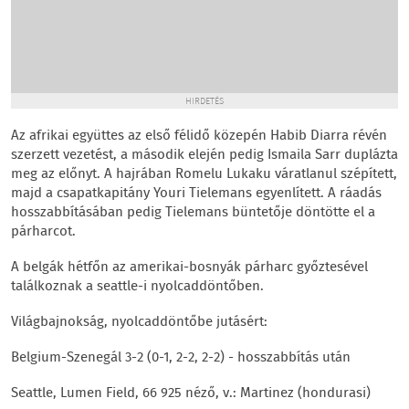
HIRDETÉS
Az afrikai együttes az első félidő közepén Habib Diarra révén
szerzett vezetést, a második elején pedig Ismaila Sarr duplázta
meg az előnyt. A hajrában Romelu Lukaku váratlanul szépített,
majd a csapatkapitány Youri Tielemans egyenlített. A ráadás
hosszabbításában pedig Tielemans büntetője döntötte el a
párharcot.
A belgák hétfőn az amerikai-bosnyák párharc győztesével
találkoznak a seattle-i nyolcaddöntőben.
Világbajnokság, nyolcaddöntőbe jutásért:
Belgium-Szenegál 3-2 (0-1, 2-2, 2-2) - hosszabbítás után
Seattle, Lumen Field, 66 925 néző, v.: Martinez (hondurasi)