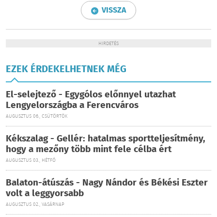
VISSZA
HIRDETÉS
EZEK ÉRDEKELHETNEK MÉG
El-selejtező - Egygólos előnnyel utazhat
Lengyelországba a Ferencváros
AUGUSZTUS 06., CSÜTÖRTÖK
Kékszalag - Gellér: hatalmas sportteljesítmény,
hogy a mezőny több mint fele célba ért
AUGUSZTUS 03., HÉTFŐ
Balaton-átúszás - Nagy Nándor és Békési Eszter
volt a leggyorsabb
AUGUSZTUS 02., VASÁRNAP