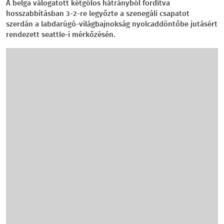
A belga válogatott kétgólos hátrányból fordítva
hosszabbításban 3-2-re legyőzte a szenegáli csapatot
szerdán a labdarúgó-világbajnokság nyolcaddöntőbe jutásért
rendezett seattle-i mérkőzésén.