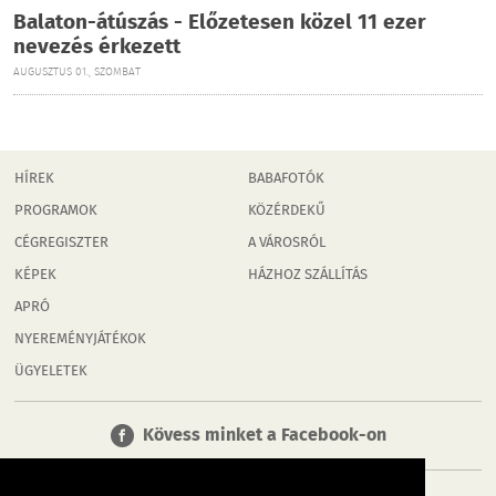
Balaton-átúszás - Előzetesen közel 11 ezer
nevezés érkezett
AUGUSZTUS 01., SZOMBAT
HÍREK
BABAFOTÓK
PROGRAMOK
KÖZÉRDEKŰ
CÉGREGISZTER
A VÁROSRÓL
KÉPEK
HÁZHOZ SZÁLLÍTÁS
APRÓ
NYEREMÉNYJÁTÉKOK
ÜGYELETEK
Kövess minket a Facebook-on