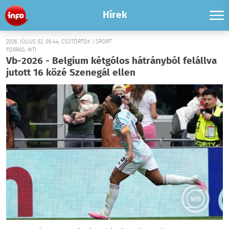
Hírek
2026. JÚLIUS 02. 06:44, CSÜTÖRTÖK | SPORT
FORRÁS: MTI
Vb-2026 - Belgium kétgólos hátrányból felállva
jutott 16 közé Szenegál ellen