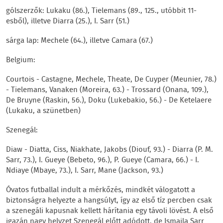
gólszerzők: Lukaku (86.), Tielemans (89., 125., utóbbit 11-
esből), illetve Diarra (25.), I. Sarr (51.)
sárga lap: Mechele (64.), illetve Camara (67.)
Belgium:
Courtois - Castagne, Mechele, Theate, De Cuyper (Meunier, 78.)
- Tielemans, Vanaken (Moreira, 63.) - Trossard (Onana, 109.),
De Bruyne (Raskin, 56.), Doku (Lukebakio, 56.) - De Ketelaere
(Lukaku, a szünetben)
Szenegál:
Diaw - Diatta, Ciss, Niakhate, Jakobs (Diouf, 93.) - Diarra (P. M.
Sarr, 73.), I. Gueye (Bebeto, 96.), P. Gueye (Camara, 66.) - I.
Ndiaye (Mbaye, 73.), I. Sarr, Mane (Jackson, 93.)
Óvatos futballal indult a mérkőzés, mindkét válogatott a
biztonságra helyezte a hangsúlyt, így az első tíz percben csak
a szenegáli kapusnak kellett hárítania egy távoli lövést. A első
igazán nagy helyzet Szenegál előtt adódott, de Ismaila Sarr