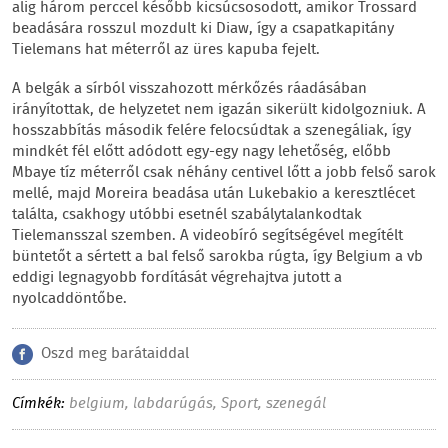
alig három perccel később kicsúcsosodott, amikor Trossard
beadására rosszul mozdult ki Diaw, így a csapatkapitány
Tielemans hat méterről az üres kapuba fejelt.
A belgák a sírból visszahozott mérkőzés ráadásában
irányítottak, de helyzetet nem igazán sikerült kidolgozniuk. A
hosszabbítás második felére felocsúdtak a szenegáliak, így
mindkét fél előtt adódott egy-egy nagy lehetőség, előbb
Mbaye tíz méterről csak néhány centivel lőtt a jobb felső sarok
mellé, majd Moreira beadása után Lukebakio a keresztlécet
találta, csakhogy utóbbi esetnél szabálytalankodtak
Tielemansszal szemben. A videobíró segítségével megítélt
büntetőt a sértett a bal felső sarokba rúgta, így Belgium a vb
eddigi legnagyobb fordítását végrehajtva jutott a
nyolcaddöntőbe.
Oszd meg barátaiddal
Címkék:
belgium
,
labdarúgás
,
Sport
,
szenegál