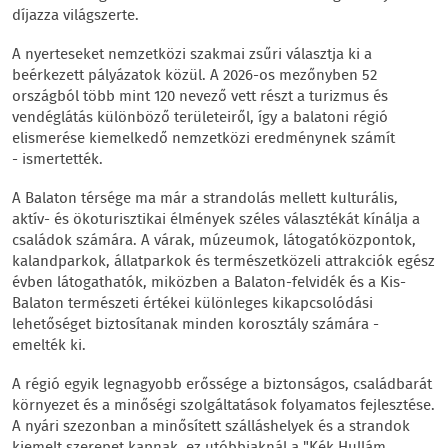
díjazza világszerte.
A nyerteseket nemzetközi szakmai zsűri választja ki a
beérkezett pályázatok közül. A 2026-os mezőnyben 52
országból több mint 120 nevező vett részt a turizmus és
vendéglátás különböző területeiről, így a balatoni régió
elismerése kiemelkedő nemzetközi eredménynek számít
- ismertették.
A Balaton térsége ma már a strandolás mellett kulturális,
aktív- és ökoturisztikai élmények széles választékát kínálja a
családok számára. A várak, múzeumok, látogatóközpontok,
kalandparkok, állatparkok és természetközeli attrakciók egész
évben látogathatók, miközben a Balaton-felvidék és a Kis-
Balaton természeti értékei különleges kikapcsolódási
lehetőséget biztosítanak minden korosztály számára -
emelték ki.
A régió egyik legnagyobb erőssége a biztonságos, családbarát
környezet és a minőségi szolgáltatások folyamatos fejlesztése.
A nyári szezonban a minősített szálláshelyek és a strandok