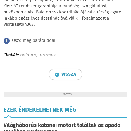
kiemelt szerepet kapnak, ez utóbbiaknál a "Kék Hullám
Zászló" rendszer garantálja a minőségi szolgáltatást,
miközben a VisitBalaton365 koordinációjával a térség egyre
inkább egész éves desztinációvá válik - fogalmazott a
VisitBalaton365.
Oszd meg barátaiddal
Címkék:
balaton
,
turizmus
VISSZA
HIRDETÉS
EZEK ÉRDEKELHETNEK MÉG
Világháborús katonai motort találtak az apadó