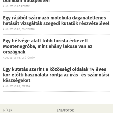
Dunában Budapesten
AUGUSZTUS 07., PÉNTEK
Egy rájából származó molekula daganatellenes
hatását vizsgálták szegedi kutatók részvételével
AUGUSZTUS 06., CSÜTÖRTÖK
Egy hétvége alatt több turista érkezett
Montenegróba, mint ahány lakosa van az
országnak
AUGUSZTUS 06., CSÜTÖRTÖK
Egy kutatás szerint a közösségi oldalak 14 éves
kor előtti használata rontja az írás- és számolási
készségeket
AUGUSZTUS 05., SZERDA
HÍREK
BABAFOTÓK