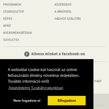
PROGRAMOK
KÖZÉRDEKŰ
CÉGREGISZTER
A VÁROSRÓL
KÉPEK
HÁZHOZ SZÁLLÍTÁS
APRÓ
NYEREMÉNYJÁTÉKOK
ÜGYELETEK
Kövess minket a Facebook-on
A weboldal cookie-kat használ az online
felhasználói élmény növelése érdekében.
Tudj meg többet városodról! Hírek, programok, képek, napi
További információ erről
menü, cégek…. és minden, ami Tatabánya
Adatvédelmi Szabályzatunkban
MÉDIAAJÁNLÓ
ADATVÉDELEM
IMPRESSZUM
RÓLUNK
ÁSZF
Nem fogadom el
Elfogadom