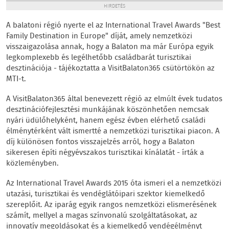
HIRDETÉS
A balatoni régió nyerte el az International Travel Awards "Best
Family Destination in Europe" díját, amely nemzetközi
visszaigazolása annak, hogy a Balaton ma már Európa egyik
legkomplexebb és legélhetőbb családbarát turisztikai
desztinációja - tájékoztatta a VisitBalaton365 csütörtökön az
MTI-t.
A VisitBalaton365 által benevezett régió az elmúlt évek tudatos
desztinációfejlesztési munkájának köszönhetően nemcsak
nyári üdülőhelyként, hanem egész évben elérhető családi
élménytérként vált ismertté a nemzetközi turisztikai piacon. A
díj különösen fontos visszajelzés arról, hogy a Balaton
sikeresen építi négyévszakos turisztikai kínálatát - írták a
közleményben.
Az International Travel Awards 2015 óta ismeri el a nemzetközi
utazási, turisztikai és vendéglátóipari szektor kiemelkedő
szereplőit. Az iparág egyik rangos nemzetközi elismerésének
számít, mellyel a magas színvonalú szolgáltatásokat, az
innovatív megoldásokat és a kiemelkedő vendégélményt