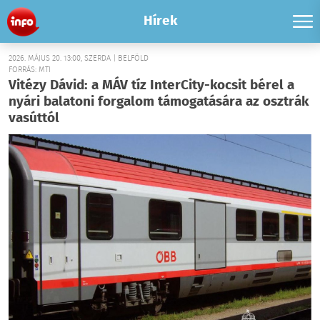
Hírek
2026. MÁJUS 20. 13:00, SZERDA | BELFÖLD
FORRÁS: MTI
Vitézy Dávid: a MÁV tíz InterCity-kocsit bérel a
nyári balatoni forgalom támogatására az osztrák
vasúttól