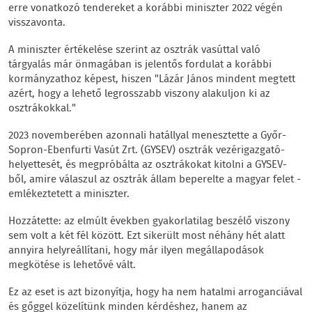
erre vonatkozó tendereket a korábbi miniszter 2022 végén
visszavonta.
A miniszter értékelése szerint az osztrák vasúttal való
tárgyalás már önmagában is jelentős fordulat a korábbi
kormányzathoz képest, hiszen "Lázár János mindent megtett
azért, hogy a lehető legrosszabb viszony alakuljon ki az
osztrákokkal."
2023 novemberében azonnali hatállyal menesztette a Győr-
Sopron-Ebenfurti Vasút Zrt. (GYSEV) osztrák vezérigazgató-
helyettesét, és megpróbálta az osztrákokat kitolni a GYSEV-
ből, amire válaszul az osztrák állam beperelte a magyar felet -
emlékeztetett a miniszter.
Hozzátette: az elmúlt években gyakorlatilag beszélő viszony
sem volt a két fél között. Ezt sikerült most néhány hét alatt
annyira helyreállítani, hogy már ilyen megállapodások
megkötése is lehetővé vált.
Ez az eset is azt bizonyítja, hogy ha nem hatalmi arroganciával
és gőggel közelítünk minden kérdéshez, hanem az