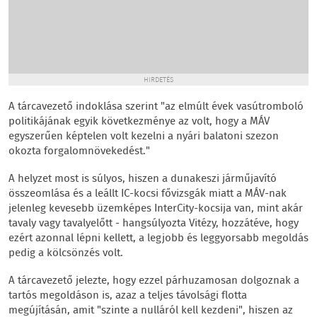
HIRDETÉS
A tárcavezető indoklása szerint "az elmúlt évek vasútromboló
politikájának egyik következménye az volt, hogy a MÁV
egyszerűen képtelen volt kezelni a nyári balatoni szezon
okozta forgalomnövekedést."
A helyzet most is súlyos, hiszen a dunakeszi járműjavító
összeomlása és a leállt IC-kocsi fővizsgák miatt a MÁV-nak
jelenleg kevesebb üzemképes InterCity-kocsija van, mint akár
tavaly vagy tavalyelőtt - hangsúlyozta Vitézy, hozzátéve, hogy
ezért azonnal lépni kellett, a legjobb és leggyorsabb megoldás
pedig a kölcsönzés volt.
A tárcavezető jelezte, hogy ezzel párhuzamosan dolgoznak a
tartós megoldáson is, azaz a teljes távolsági flotta
megújításán, amit "szinte a nulláról kell kezdeni", hiszen az