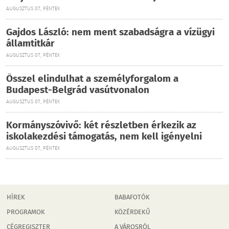
AUGUSZTUS 07., PÉNTEK
Gajdos László: nem ment szabadságra a vízügyi
államtitkár
AUGUSZTUS 07., PÉNTEK
Ősszel elindulhat a személyforgalom a
Budapest-Belgrád vasútvonalon
AUGUSZTUS 07., PÉNTEK
Kormányszóvivő: két részletben érkezik az
iskolakezdési támogatás, nem kell igényelni
AUGUSZTUS 07., PÉNTEK
HÍREK
BABAFOTÓK
PROGRAMOK
KÖZÉRDEKŰ
CÉGREGISZTER
A VÁROSRÓL