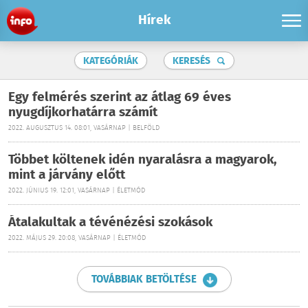
Hírek
KATEGÓRIÁK
KERESÉS
Egy felmérés szerint az átlag 69 éves
nyugdíjkorhatárra számít
2022. AUGUSZTUS 14. 08:01, VASÁRNAP | BELFÖLD
Többet költenek idén nyaralásra a magyarok,
mint a járvány előtt
2022. JÚNIUS 19. 12:01, VASÁRNAP | ÉLETMÓD
Átalakultak a tévénézési szokások
2022. MÁJUS 29. 20:08, VASÁRNAP | ÉLETMÓD
TOVÁBBIAK BETÖLTÉSE