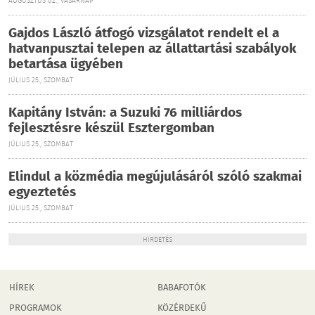
AUGUSZTUS 02., VASÁRNAP
Gajdos László átfogó vizsgálatot rendelt el a
hatvanpusztai telepen az állattartási szabályok
betartása ügyében
JÚLIUS 25., SZOMBAT
Kapitány István: a Suzuki 76 milliárdos
fejlesztésre készül Esztergomban
JÚLIUS 25., SZOMBAT
Elindul a közmédia megújulásáról szóló szakmai
egyeztetés
JÚLIUS 25., SZOMBAT
HIRDETÉS
HÍREK
BABAFOTÓK
PROGRAMOK
KÖZÉRDEKŰ