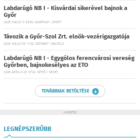
Labdarúgó NB I - Kisvárdai sikerével bajnok a
Győr
2026. MÁJUS 17. 08:39, VASÁRNAP | SPORT
Távozik a Győr-Szol Zrt. elnök-vezérigazgatója
2026. MÁJUS 09. 11:00, SZOMBAT | BELFÖLD
Labdarúgó NB I - Egygólos ferencvárosi vereség
Győrben, bajnokesélyes az ETO
2026. ÁPRILIS 20. 07:33, HÉTFŐ | SPORT
TOVÁBBIAK BETÖLTÉSE
HIRDETÉS
LEGNÉPSZERŰBB