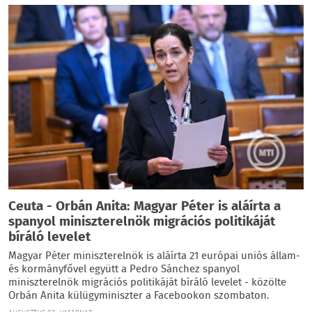
Ceuta - Orbán Anita: Magyar Péter is aláírta a
spanyol miniszterelnök migrációs politikáját
bíráló levelet
Magyar Péter miniszterelnök is aláírta 21 európai uniós állam-
és kormányfővel együtt a Pedro Sánchez spanyol
miniszterelnök migrációs politikáját bíráló levelet - közölte
Orbán Anita külügyminiszter a Facebookon szombaton.