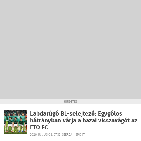
HIRDETÉS
Labdarúgó BL-selejtező: Egygólos
hátrányban várja a hazai visszavágót az
ETO FC
2026. JÚLIUS 08. 07:36, SZERDA | SPORT