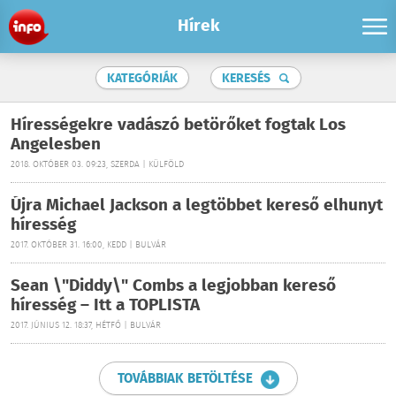
Hírek
KATEGÓRIÁK
KERESÉS
Hírességekre vadászó betörőket fogtak Los
Angelesben
2018. OKTÓBER 03. 09:23, SZERDA | KÜLFÖLD
Újra Michael Jackson a legtöbbet kereső elhunyt
híresség
2017. OKTÓBER 31. 16:00, KEDD | BULVÁR
Sean \"Diddy\" Combs a legjobban kereső
híresség – Itt a TOPLISTA
2017. JÚNIUS 12. 18:37, HÉTFŐ | BULVÁR
TOVÁBBIAK BETÖLTÉSE