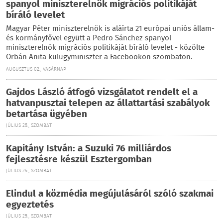
spanyol miniszterelnök migrációs politikáját
bíráló levelet
Magyar Péter miniszterelnök is aláírta 21 európai uniós állam-
és kormányfővel együtt a Pedro Sánchez spanyol
miniszterelnök migrációs politikáját bíráló levelet - közölte
Orbán Anita külügyminiszter a Facebookon szombaton.
AUGUSZTUS 02., VASÁRNAP
Gajdos László átfogó vizsgálatot rendelt el a
hatvanpusztai telepen az állattartási szabályok
betartása ügyében
JÚLIUS 25., SZOMBAT
Kapitány István: a Suzuki 76 milliárdos
fejlesztésre készül Esztergomban
JÚLIUS 25., SZOMBAT
Elindul a közmédia megújulásáról szóló szakmai
egyeztetés
JÚLIUS 25., SZOMBAT