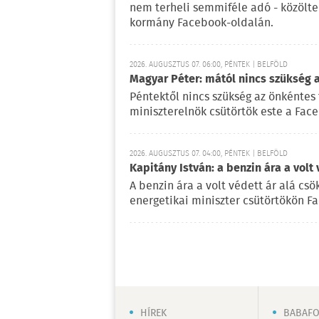
nem terheli semmiféle adó - közölt
kormány Facebook-oldalán.
2026. AUGUSZTUS 07. 06:00, PÉNTEK | BELFÖLD
Magyar Péter: mától nincs szükség 
Péntektől nincs szükség az önkéntes 
miniszterelnök csütörtök este a Fac
2026. AUGUSZTUS 07. 04:00, PÉNTEK | BELFÖLD
Kapitány István: a benzin ára a volt
A benzin ára a volt védett ár alá csö
energetikai miniszter csütörtökön F
HÍREK
BABAF