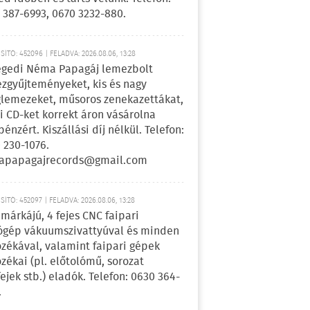
 387-6993, 0670 3232-880.
ÍTÓ: 452096 | FELADVA: 2026.08.06, 13:28
egedi Néma Papagáj lemezbolt
zgyűjteményeket, kis és nagy
lemezeket, műsoros zenekazettákat,
i CD-ket korrekt áron vásárolna
pénzért. Kiszállási díj nélkül. Telefon:
 230-1076.
apapagajrecords@gmail.com
ÍTÓ: 452097 | FELADVA: 2026.08.06, 13:28
márkájú, 4 fejes CNC faipari
gép vákuumszivattyúval és minden
ozékával, valamint faipari gépek
ozékai (pl. előtolómű, sorozat
fejek stb.) eladók. Telefon: 0630 364-
.