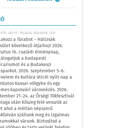
RÓ
ÍTÓ: 452110 | FELADVA: 2026.08.06, 13:29
lakozz a Túrabot – Hátizsák
sület következő útjaihoz! 2026.
sztus 16. családi élménynap,
átogatjuk a budapesti
icariumot és a Budakeszi
sparkot. 2026. szeptember 5–6.
énelem és kultúra úticél nyílt nap a
zslatos Kassai-völgybe és egy
emes kaposvári városnézés. 2026.
tember 21–24. az Őrségi Tökfesztivál
ataga után Kőszeg felé vesszük az
yt ahol a méltán népszerű
kfalván szállunk meg és izgalmas
ramokkal várunk. Biztosítsd a
ed időben és tarts velünk! Telefon: