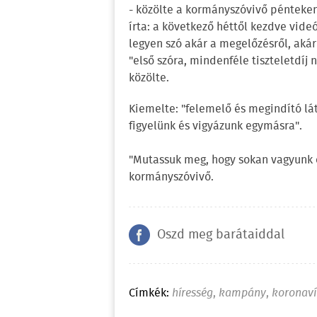
- közölte a kormányszóvivő pénteken
írta: a következő héttől kezdve vid
legyen szó akár a megelőzésről, akár
"első szóra, mindenféle tiszteletdíj
közölte.
Kiemelte: "felemelő és megindító lát
figyelünk és vigyázunk egymásra".
"Mutassuk meg, hogy sokan vagyunk é
kormányszóvivő.
Oszd meg barátaiddal
Címkék:
híresség
,
kampány
,
koronaví