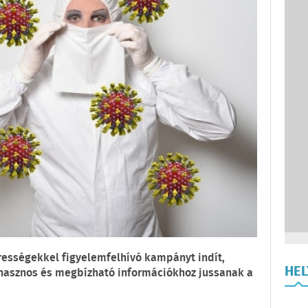
rességekkel figyelemfelhívó kampányt indít,
HE
 hasznos és megbízható információkhoz jussanak a