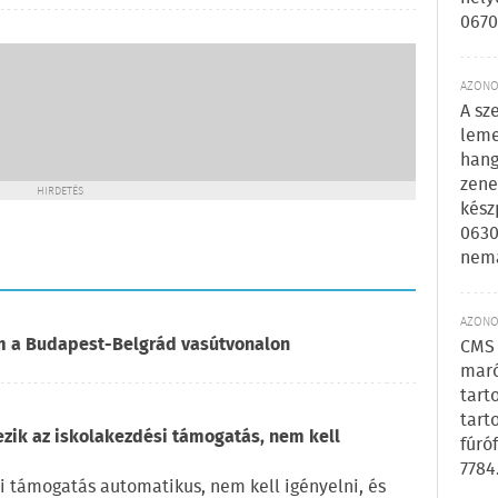
0670
AZONOS
A sz
leme
hang
zene
HIRDETÉS
kész
0630
nem
AZONOS
om a Budapest-Belgrád vasútvonalon
CMS 
maró
tart
tart
ezik az iskolakezdési támogatás, nem kell
fúró
7784
i támogatás automatikus, nem kell igényelni, és