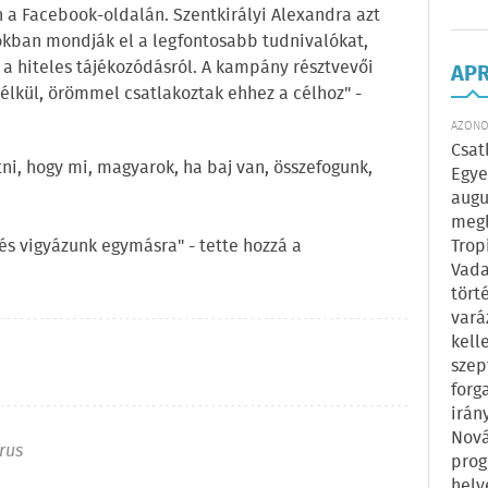
 a Facebook-oldalán. Szentkirályi Alexandra azt
eókban mondják el a legfontosabb tudnivalókat,
 a hiteles tájékozódásról. A kampány résztvevői
AP
 nélkül, örömmel csatlakoztak ehhez a célhoz" -
AZONOS
Csat
ni, hogy mi, magyarok, ha baj van, összefogunk,
Egye
augu
megl
s vigyázunk egymásra" - tette hozzá a
Trop
Vada
tört
vará
kell
szep
forg
irán
Nová
rus
prog
hely