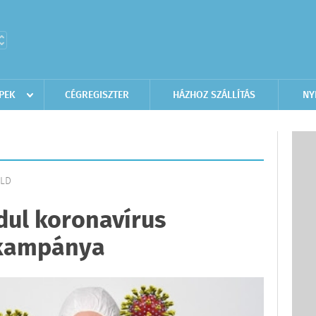
PEK
CÉGREGISZTER
HÁZHOZ SZÁLLÍTÁS
NY
ÖLD
dul koronavírus
 kampánya