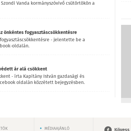
e Szondi Vanda kormányszóvivő csütörtökön a
az önkéntes fogyasztáscsökkentésre
fogyasztáscsökkentésre - jelentette be a
ebook-oldalán.
 védett ár alá csökkent
kkent - írta Kapitány István gazdasági és
acebook oldalán közzétett bejegyzésben.
OTÓK
MÉDIAAJÁNLÓ
Kövess 