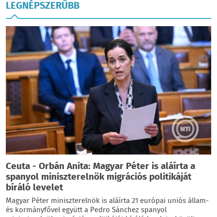
LEGNÉPSZERŰBB
Ceuta - Orbán Anita: Magyar Péter is aláírta a
spanyol miniszterelnök migrációs politikáját
bíráló levelet
Magyar Péter miniszterelnök is aláírta 21 európai uniós állam-
és kormányfővel együtt a Pedro Sánchez spanyol