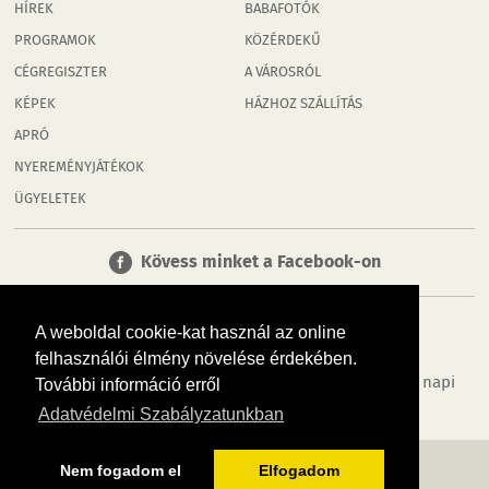
HÍREK
BABAFOTÓK
PROGRAMOK
KÖZÉRDEKŰ
CÉGREGISZTER
A VÁROSRÓL
KÉPEK
HÁZHOZ SZÁLLÍTÁS
APRÓ
NYEREMÉNYJÁTÉKOK
ÜGYELETEK
Kövess minket a Facebook-on
A weboldal cookie-kat használ az online
felhasználói élmény növelése érdekében.
Tudj meg többet városodról! Hírek, programok, képek, napi
További információ erről
menü, cégek…. és minden, ami Tatabánya
Adatvédelmi Szabályzatunkban
MÉDIAAJÁNLÓ
ADATVÉDELEM
IMPRESSZUM
RÓLUNK
ÁSZF
Nem fogadom el
Elfogadom