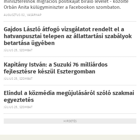
miniszterelnök migrációs politikáját bíráló levelet - közölte
Orbán Anita külügyminiszter a Facebookon szombaton.
AUGUSZTUS 02., VASÁRNAP
Gajdos László átfogó vizsgálatot rendelt el a
hatvanpusztai telepen az állattartási szabályok
betartása ügyében
JÚLIUS 25., SZOMBAT
Kapitány István: a Suzuki 76 milliárdos
fejlesztésre készül Esztergomban
JÚLIUS 25., SZOMBAT
Elindul a közmédia megújulásáról szóló szakmai
egyeztetés
JÚLIUS 25., SZOMBAT
HIRDETÉS