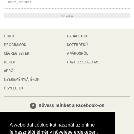
JÚLIUS 25., SZOMBAT
HIRDETÉS
HÍREK
BABAFOTÓK
PROGRAMOK
KÖZÉRDEKŰ
CÉGREGISZTER
A VÁROSRÓL
KÉPEK
HÁZHOZ SZÁLLÍTÁS
APRÓ
NYEREMÉNYJÁTÉKOK
ÜGYELETEK
Kövess minket a Facebook-on
A weboldal cookie-kat használ az online
felhasználói élmény növelése érdekében.