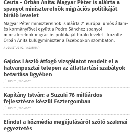
Ceuta - Orbán Anita: Magyar Péter is aláírta a
spanyol miniszterelnök migrációs politikáját
bíráló levelet
Magyar Péter miniszterelnök is aláírta 21 európai uniós állam-
és kormányfővel együtt a Pedro Sánchez spanyol
miniszterelnök migrációs politikáját bíráló levelet - közölte
Orbán Anita külügyminiszter a Facebookon szombaton.
AUGUSZTUS 02., VASÁRNAP
Gajdos László átfogó vizsgálatot rendelt el a
hatvanpusztai telepen az állattartási szabályok
betartása ügyében
JÚLIUS 25., SZOMBAT
Kapitány István: a Suzuki 76 milliárdos
fejlesztésre készül Esztergomban
JÚLIUS 25., SZOMBAT
Elindul a közmédia megújulásáról szóló szakmai
egyeztetés