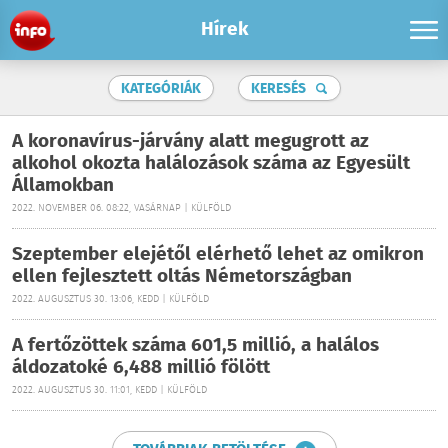
Hírek
KATEGÓRIÁK
KERESÉS
A koronavírus-járvány alatt megugrott az
alkohol okozta halálozások száma az Egyesült
Államokban
2022. NOVEMBER 06. 08:22, VASÁRNAP | KÜLFÖLD
Szeptember elejétől elérhető lehet az omikron
ellen fejlesztett oltás Németországban
2022. AUGUSZTUS 30. 13:06, KEDD | KÜLFÖLD
A fertőzöttek száma 601,5 millió, a halálos
áldozatoké 6,488 millió fölött
2022. AUGUSZTUS 30. 11:01, KEDD | KÜLFÖLD