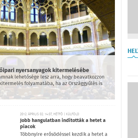
HE
tőipari nyersanyagok kitermelésébe
lamnak lehetősége lesz arra, hogy beavatkozzon
kitermelés folyamatába, ha az Országgyűlés is
2012. ÁPRILIS 02. 14:07, HÉTFŐ | KÜLFÖLD
Jobb hangulatban indították a hetet a
piacok
Többnyire erősödéssel kezdik a hetet a