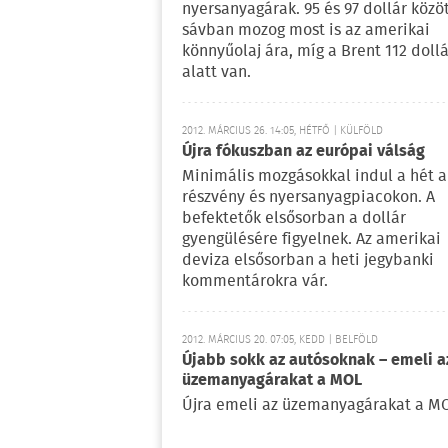
nyersanyagárak. 95 és 97 dollár közöt
sávban mozog most is az amerikai
könnyűolaj ára, míg a Brent 112 dollá
alatt van.
2012. MÁRCIUS 26. 14:05, HÉTFŐ | KÜLFÖLD
Újra fókuszban az európai válság
Minimális mozgásokkal indul a hét a
részvény és nyersanyagpiacokon. A
befektetők elsősorban a dollár
gyengülésére figyelnek. Az amerikai
deviza elsősorban a heti jegybanki
kommentárokra vár.
2012. MÁRCIUS 20. 07:05, KEDD | BELFÖLD
Újabb sokk az autósoknak – emeli a
üzemanyagárakat a MOL
Újra emeli az üzemanyagárakat a M