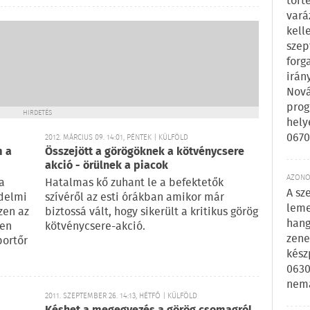
tört
vará
kell
szep
forg
irán
Nová
prog
HIRDETÉS
hely
0670
2012. MÁRCIUS 09. 14:01, PÉNTEK | KÜLFÖLD
m a
Összejött a görögöknek a kötvénycsere
akció - örülnek a piacok
AZONOS
a
Hatalmas kő zuhant le a befektetők
A sz
delmi
szívéről az esti órákban amikor már
leme
zen az
biztossá vált, hogy sikerült a kritikus görög
hang
jen
kötvénycsere-akció.
zene
portőr
kész
0630
nem
2011. SZEPTEMBER 26. 14:13, HÉTFŐ | KÜLFÖLD