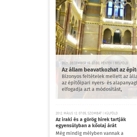
2021. DECEMBER 10. 07:00, PÉNTEK | BELFÖLD
Az állam beavatkozhat az épí
Bizonyos feltételek mellett az ál
az építőipari nyers- és alapanyag
elfogadja azt a módosítást,
2012. MÁJUS 12. 07:05, SZOMBAT | KÜLFÖLD
Az iraki és a görög hírek tartják
egyensúlyban a kőolaj árát
Még mindig mélyben vannak a