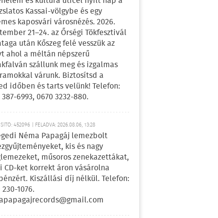
énelem és kultúra úticél nyílt nap a
zslatos Kassai-völgybe és egy
emes kaposvári városnézés. 2026.
tember 21–24. az Őrségi Tökfesztivál
ataga után Kőszeg felé vesszük az
yt ahol a méltán népszerű
kfalván szállunk meg és izgalmas
ramokkal várunk. Biztosítsd a
ed időben és tarts velünk! Telefon:
 387-6993, 0670 3232-880.
ÍTÓ: 452096 | FELADVA: 2026.08.06, 13:28
egedi Néma Papagáj lemezbolt
zgyűjteményeket, kis és nagy
lemezeket, műsoros zenekazettákat,
i CD-ket korrekt áron vásárolna
pénzért. Kiszállási díj nélkül. Telefon:
 230-1076.
apapagajrecords@gmail.com