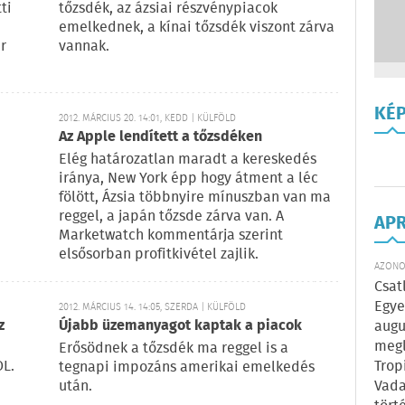
ti
tőzsdék, az ázsiai részvénypiacok
emelkednek, a kínai tőzsdék viszont zárva
r
vannak.
KÉ
2012. MÁRCIUS 20. 14:01, KEDD | KÜLFÖLD
Az Apple lendített a tőzsdéken
Elég határozatlan maradt a kereskedés
iránya, New York épp hogy átment a léc
fölött, Ázsia többnyire mínuszban van ma
reggel, a japán tőzsde zárva van. A
AP
Marketwatch kommentárja szerint
elsősorban profitkivétel zajlik.
AZONOS
Csat
Egye
2012. MÁRCIUS 14. 14:05, SZERDA | KÜLFÖLD
z
Újabb üzemanyagot kaptak a piacok
augu
megl
Erősödnek a tőzsdék ma reggel is a
OL.
Trop
tegnapi impozáns amerikai emelkedés
után.
Vada