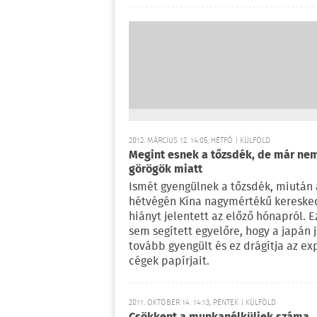
2012. MÁRCIUS 12. 14:05, HÉTFŐ | KÜLFÖLD
Megint esnek a tőzsdék, de már ne
görögök miatt
Ismét gyengülnek a tőzsdék, miután 
hétvégén Kína nagymértékű kereske
hiányt jelentett az előző hónapról. E
sem segített egyelőre, hogy a japán 
tovább gyengült és ez drágítja az ex
cégek papírjait.
2011. OKTÓBER 14. 14:13, PÉNTEK | KÜLFÖLD