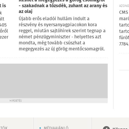
Késhet a megegyezés a görög csomagról
 is
- szakadnak a tőzsdék, zuhant az arany és
AZONOS
az olaj
CMS 
k
Újabb erős eladói hullám indult a
maró
últ
részvény és nyersanyagpiacokon kora
 405
tart
reggel, miután sajtóhírek szerint tegnap a
őről
tart
német pénzügyminiszter - helyettes azt
ezer
fúró
mondta, még tovább csúszhat a
7784
megegyezés az új görög mentőcsomagról.
HIRDETÉS
OTÓK
MÉDIAAJÁNLÓ