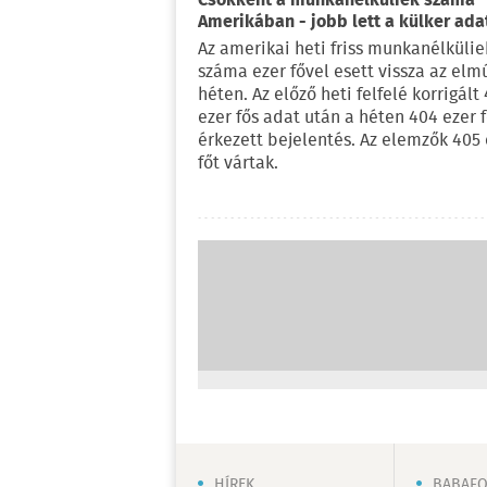
Csökkent a munkanélküliek száma
Amerikában - jobb lett a külker adat
Az amerikai heti friss munkanélkülie
száma ezer fővel esett vissza az elm
héten. Az előző heti felfelé korrigált
ezer fős adat után a héten 404 ezer f
érkezett bejelentés. Az elemzők 405 
főt vártak.
HÍREK
BABAF