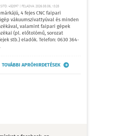
ÍTÓ: 452097 | FELADVA: 2026.08.06, 13:28
márkájú, 4 fejes CNC faipari
gép vákuumszivattyúval és minden
ozékával, valamint faipari gépek
ozékai (pl. előtolómű, sorozat
fejek stb.) eladók. Telefon: 0630 364-
.
TOVÁBBI APRÓHIRDETÉSEK