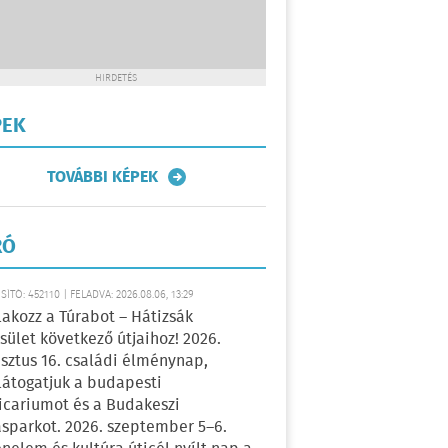
HIRDETÉS
PEK
TOVÁBBI KÉPEK
RÓ
ÍTÓ: 452110 | FELADVA: 2026.08.06, 13:29
lakozz a Túrabot – Hátizsák
sület következő útjaihoz! 2026.
sztus 16. családi élménynap,
átogatjuk a budapesti
icariumot és a Budakeszi
sparkot. 2026. szeptember 5–6.