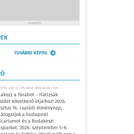
HIRDETÉS
PEK
TOVÁBBI KÉPEK
RÓ
ÍTÓ: 452110 | FELADVA: 2026.08.06, 13:29
lakozz a Túrabot – Hátizsák
sület következő útjaihoz! 2026.
sztus 16. családi élménynap,
átogatjuk a budapesti
icariumot és a Budakeszi
sparkot. 2026. szeptember 5–6.