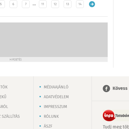
…
5
6
7
11
12
13
14
HIRDETÉS
OTÓK
MÉDIAAJÁNLÓ
Kövess 
EKŰ
ADATVÉDELEM
SRÓL
IMPRESSZUM
 SZÁLLÍTÁS
RÓLUNK
ÁSZF
Tudj meg töb