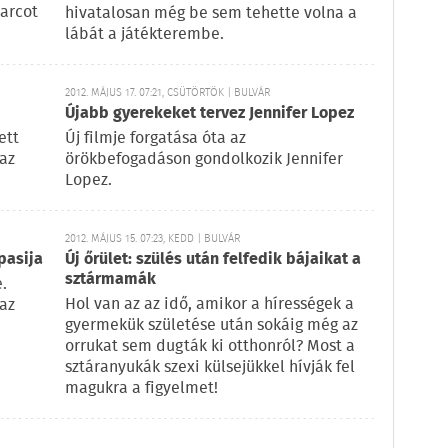
arcot
hivatalosan még be sem tehette volna a
lábát a játékterembe.
2012. MÁJUS 17. 07:21, CSÜTÖRTÖK | BULVÁR
Újabb gyerekeket tervez Jennifer Lopez
ett
Új filmje forgatása óta az
 az
örökbefogadáson gondolkozik Jennifer
Lopez.
2012. MÁJUS 15. 07:23, KEDD | BULVÁR
pasija
Új őrület: szülés után felfedik bájaikat a
sztármamák
.
Hol van az az idő, amikor a hírességek a
 az
gyermekük születése után sokáig még az
orrukat sem dugták ki otthonról? Most a
sztáranyukák szexi külsejükkel hívják fel
magukra a figyelmet!