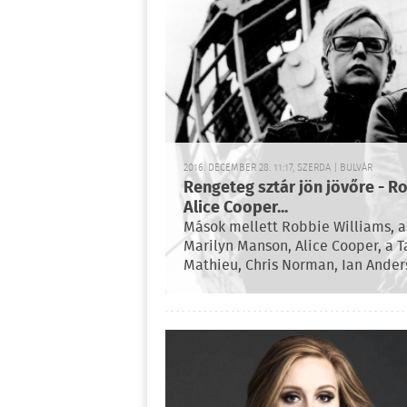
2016. DECEMBER 28. 11:17, SZERDA | BULVÁR
Rengeteg sztár jön jövőre - R
Alice Cooper...
Mások mellett Robbie Williams, a
Marilyn Manson, Alice Cooper, a T
Mathieu, Chris Norman, Ian Anderso