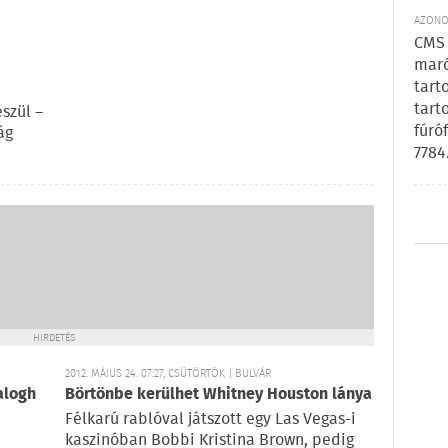
AZONOS
CMS 
maró
tart
tart
szül –
fúró
ág
7784
HIRDETÉS
2012. MÁJUS 24. 07:27, CSÜTÖRTÖK | BULVÁR
alogh
Börtönbe kerülhet Whitney Houston lánya
Félkarú rablóval játszott egy Las Vegas-i
kaszinóban Bobbi Kristina Brown, pedig