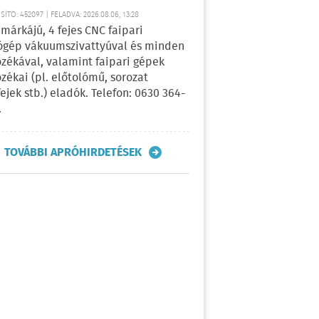
ÍTÓ: 452097 | FELADVA: 2026.08.06, 13:28
márkájú, 4 fejes CNC faipari
gép vákuumszivattyúval és minden
ozékával, valamint faipari gépek
ozékai (pl. előtolómű, sorozat
fejek stb.) eladók. Telefon: 0630 364-
.
TOVÁBBI APRÓHIRDETÉSEK