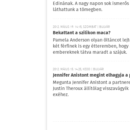
Edinának. A nagy napon sok ismerős 
láthattunk a tömegben.
2012. MÁJUS 19. 14:15, SZOMBAT | BULVÁR
Bekattant a szilikon maca?
Pamela Anderson olyan öltáncot lejt
két férfinek is egy étteremben, hogy
embereknek tátva maradt a szájuk.
2012. MÁJUS 15. 14:25, KEDD | BULVÁR
Jennifer Anistont megint elhagyja a 
Megunta Jennifer Anistont a partnere
Justin Theroux állítólag visszavágyik
exéhez.