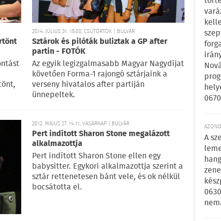
tört
vará
kell
szep
2014. JÚLIUS 31. 15:00, CSÜTÖRTÖK | BULVÁR
rtönt
Sztárok és pilóták buliztak a GP after
forg
partin - FOTÓK
irán
ontást
Az egyik legizgalmasabb Magyar Nagydíjat
Nová
követően Forma-1 rajongó sztárjaink a
prog
tönt,
verseny hivatalos after partiján
hely
ünnepeltek.
0670
2012. MÁJUS 27. 14:11, VASÁRNAP | BULVÁR
AZONOS
Pert indított Sharon Stone megalázott
A sz
alkalmazottja
leme
Pert indított Sharon Stone ellen egy
hang
babysitter. Egykori alkalmazottja szerint a
zene
sztár rettenetesen bánt vele, és ok nélkül
kész
bocsátotta el.
0630
nem