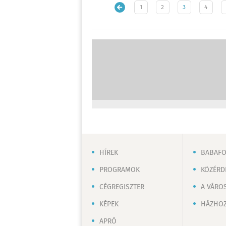
1
2
3
4
HÍREK
BABAF
PROGRAMOK
KÖZÉRD
CÉGREGISZTER
A VÁRO
KÉPEK
HÁZHOZ
APRÓ