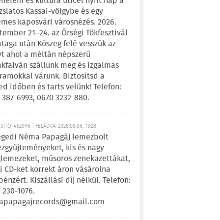
énelem és kultúra úticél nyílt nap a
zslatos Kassai-völgybe és egy
emes kaposvári városnézés. 2026.
tember 21–24. az Őrségi Tökfesztivál
ataga után Kőszeg felé vesszük az
yt ahol a méltán népszerű
kfalván szállunk meg és izgalmas
ramokkal várunk. Biztosítsd a
ed időben és tarts velünk! Telefon:
 387-6993, 0670 3232-880.
ÍTÓ: 452096 | FELADVA: 2026.08.06, 13:28
egedi Néma Papagáj lemezbolt
zgyűjteményeket, kis és nagy
lemezeket, műsoros zenekazettákat,
i CD-ket korrekt áron vásárolna
pénzért. Kiszállási díj nélkül. Telefon:
 230-1076.
apapagajrecords@gmail.com