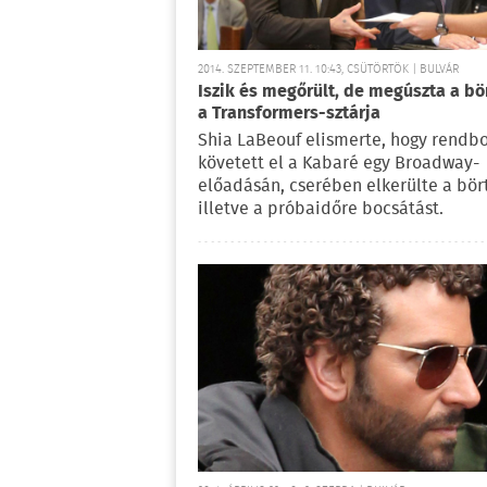
2014. SZEPTEMBER 11. 10:43, CSÜTÖRTÖK | BULVÁR
Iszik és megőrült, de megúszta a bö
a Transformers-sztárja
Shia LaBeouf elismerte, hogy rendb
követett el a Kabaré egy Broadway-
előadásán, cserében elkerülte a bör
illetve a próbaidőre bocsátást.