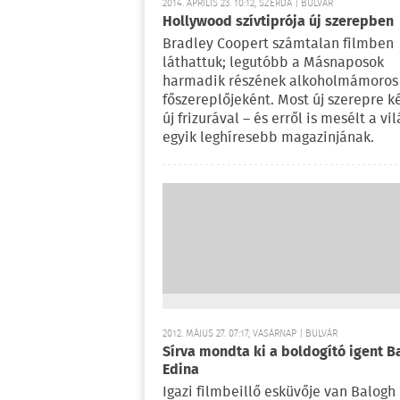
2014. ÁPRILIS 23. 10:12, SZERDA | BULVÁR
Hollywood szívtiprója új szerepben
Bradley Coopert számtalan filmben
láthattuk; legutóbb a Másnaposok
harmadik részének alkoholmámoros
főszereplőjeként. Most új szerepre ké
új frizurával – és erről is mesélt a vil
egyik leghíresebb magazinjának.
2012. MÁJUS 27. 07:17, VASÁRNAP | BULVÁR
Sírva mondta ki a boldogító igent B
Edina
Igazi filmbeillő esküvője van Balogh