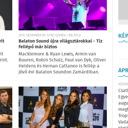
KÉ
2015. DECEMBER 09. 07:50, SZERDA | BELFÖLD
rit
Balaton Sound újra világsztárokkal - Tíz
fellépő már biztos
it
Macklemore & Ryan Lewis, Armin van
rint.
Buuren, Robin Schulz, Paul van Dyk, Oliver
Heldens és Hernan Cattaneo is fellép a
AP
jövő évi Balaton Soundon Zamárdiban.
AZONOS
Csat
Egye
augu
megl
Trop
Vada