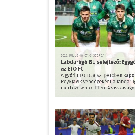
2026. JÚLIUS 08. 07:36, SZERDA |
Labdarúgó BL-selejtező: Egygó
az ETO FC
A győri ETO FC a 92. percben kapot
Reykjavík vendégeként a labdarúg
mérkőzésén kedden. A visszavágót