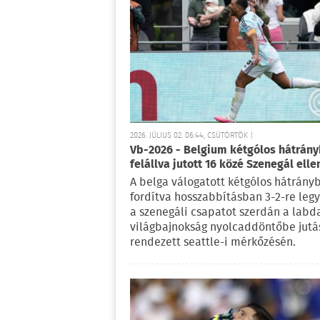
2026. JÚLIUS 02. 06:44, CSÜTÖRTÖK |
Vb-2026 - Belgium kétgólos hátrány
felállva jutott 16 közé Szenegál elle
A belga válogatott kétgólos hátrány
fordítva hosszabbításban 3-2-re leg
a szenegáli csapatot szerdán a labd
világbajnokság nyolcaddöntőbe jutá
rendezett seattle-i mérkőzésén.