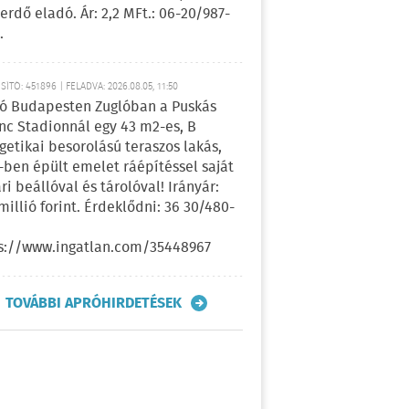
erdő eladó. Ár: 2,2 MFt.: 06-20/987-
.
ÍTÓ: 451896 | FELADVA: 2026.08.05, 11:50
ó Budapesten Zuglóban a Puskás
nc Stadionnál egy 43 m2-es, B
getikai besorolású teraszos lakás,
-ben épült emelet ráépítéssel saját
ri beállóval és tárolóval! Irányár:
 millió forint. Érdeklődni: 36 30/480-
s://www.ingatlan.com/35448967
TOVÁBBI APRÓHIRDETÉSEK