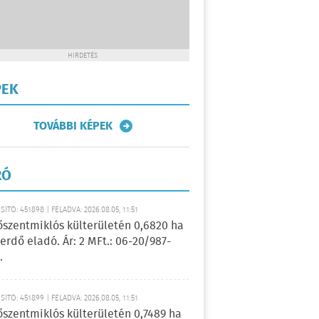
HIRDETÉS
PEK
TOVÁBBI KÉPEK
RÓ
ÍTÓ: 451898 | FELADVA: 2026.08.05, 11:51
őszentmiklós külterületén 0,6820 ha
erdő eladó. Ár: 2 MFt.: 06-20/987-
.
ÍTÓ: 451899 | FELADVA: 2026.08.05, 11:51
őszentmiklós külterületén 0,7489 ha