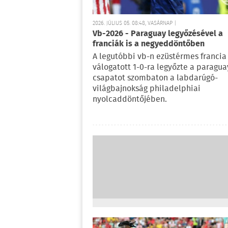
2026. JÚLIUS 05. 08:48, VASÁRNAP |
Vb-2026 - Paraguay legyőzésével a
franciák is a negyeddöntőben
A legutóbbi vb-n ezüstérmes francia
válogatott 1-0-ra legyőzte a paragua
csapatot szombaton a labdarúgó-
világbajnokság philadelphiai
nyolcaddöntőjében.