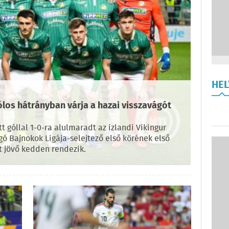
HE
los hátrányban várja a hazai visszavágót
t góllal 1-0-ra alulmaradt az izlandi Vikingur
ó Bajnokok Ligája-selejtező első körének első
 jövő kedden rendezik.