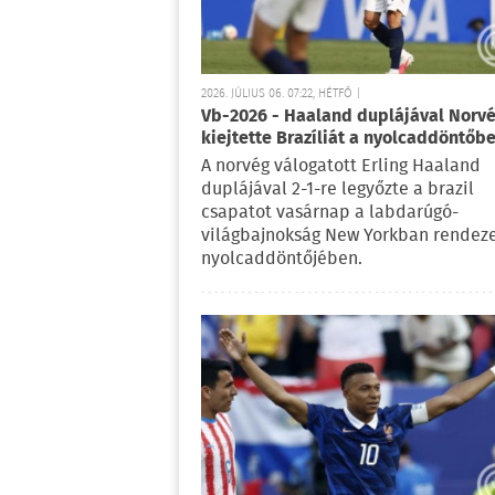
2026. JÚLIUS 06. 07:22, HÉTFŐ |
Vb-2026 - Haaland duplájával Norv
kiejtette Brazíliát a nyolcaddöntőb
A norvég válogatott Erling Haaland
duplájával 2-1-re legyőzte a brazil
csapatot vasárnap a labdarúgó-
világbajnokság New Yorkban rendeze
nyolcaddöntőjében.