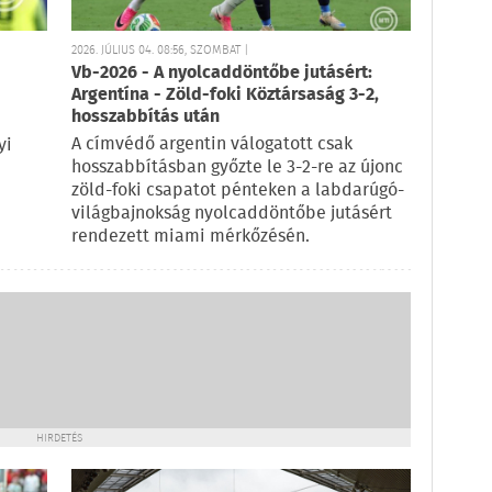
2026. JÚLIUS 04. 08:56, SZOMBAT |
Vb-2026 - A nyolcaddöntőbe jutásért:
Argentína - Zöld-foki Köztársaság 3-2,
hosszabbítás után
A címvédő argentin válogatott csak
yi
hosszabbításban győzte le 3-2-re az újonc
zöld-foki csapatot pénteken a labdarúgó-
világbajnokság nyolcaddöntőbe jutásért
rendezett miami mérkőzésén.
HIRDETÉS