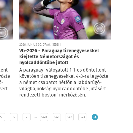
2026. JÚNIUS 30. 07:16, KEDD |
l
Vb-2026 - Paraguay tizenegyesekkel
kiejtette Németországot és
nyolcaddöntőbe jutott
lent
A paraguayi válogatott 1-1-es döntetlent
yőzte
követően tizenegyesekkel 4-3-ra legyőzte
ó-
a német csapatot hétfőn a labdarúgó-
sért
világbajnokság nyolcaddöntőbe jutásért
rendezett bostoni mérkőzésén.
…
5
6
7
540
541
542
543