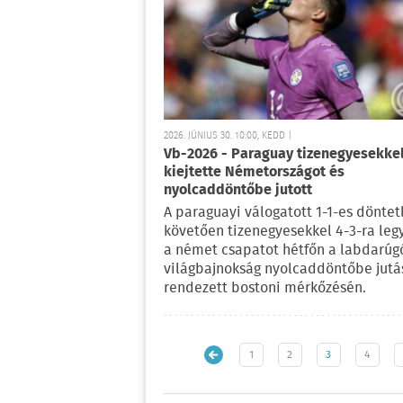
2026. JÚNIUS 30. 10:00, KEDD |
Vb-2026 - Paraguay tizenegyesekke
kiejtette Németországot és
nyolcaddöntőbe jutott
A paraguayi válogatott 1-1-es döntet
követően tizenegyesekkel 4-3-ra leg
a német csapatot hétfőn a labdarúg
világbajnokság nyolcaddöntőbe jutá
rendezett bostoni mérkőzésén.
1
2
3
4