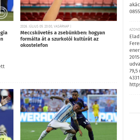
akác
0855
2026. JÚLIUS 05. 20:00, VASÁRNAP |
AZONOS
égia
Meccskövetés a zsebünkben: hogyan
Elad
en
formálta át a szurkolói kultúrát az
Fere
okostelefon
ener
2015
udva
tt
79,5
4331
http