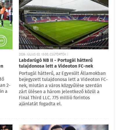
2026. JÚLIUS 02. 13:00, CSÜTÖRTÖK |
a
Labdarúgó NB II - Portugál hátterű
en
tulajdonosa lett a Videoton FC-nek
Portugál hátterű, az Egyesült Államokban
dő
bejegyzett tulajdonosa lett a Videoton FC-
an 2-
nek, miután a város közgyűlése szerdán
ön a
zárt ülésen a három jelentkező közül a
Final Third LLC. 775 millió forintos
ajánlatát fogadta el.