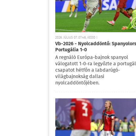
2026. JÚLIUS 07. 07:46, KEDD |
Vb-2026 - Nyolcaddöntő: Spanyolor
Portugália 1-0
A regnáló Európa-bajnok spanyol
válogatott 1-0-ra legyőzte a portugál
csapatot hétfőn a labdarúgó-
világbajnokság dallasi
nyolcaddöntőjében.