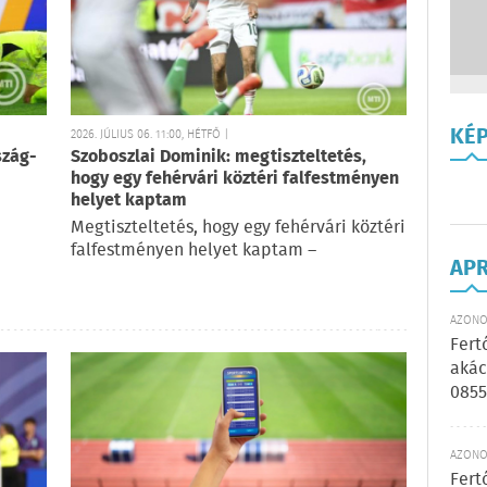
KÉ
2026. JÚLIUS 06. 11:00, HÉTFŐ |
szág-
Szoboszlai Dominik: megtiszteltetés,
hogy egy fehérvári köztéri falfestményen
helyet kaptam
Megtiszteltetés, hogy egy fehérvári köztéri
falfestményen helyet kaptam –
AP
AZONOS
Fert
akác
0855
AZONOS
Fert