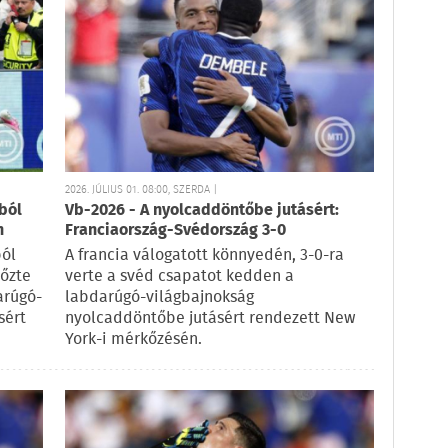
2026. JÚLIUS 01. 08:00, SZERDA |
ból
Vb-2026 - A nyolcaddöntőbe jutásért:
n
Franciaország-Svédország 3-0
ból
A francia válogatott könnyedén, 3-0-ra
yőzte
verte a svéd csapatot kedden a
arúgó-
labdarúgó-világbajnokság
sért
nyolcaddöntőbe jutásért rendezett New
York-i mérkőzésén.