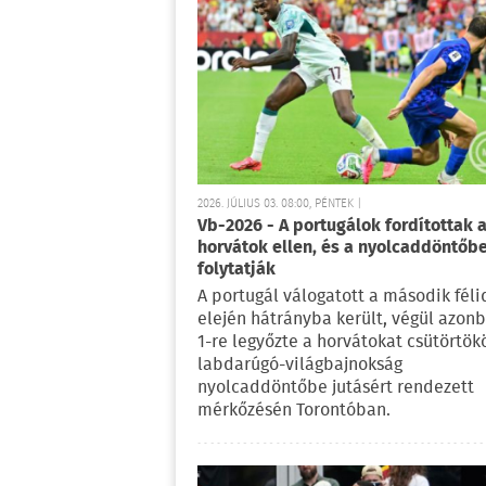
2026. JÚLIUS 03. 08:00, PÉNTEK |
Vb-2026 - A portugálok fordítottak 
horvátok ellen, és a nyolcaddöntőb
folytatják
A portugál válogatott a második féli
elején hátrányba került, végül azonb
1-re legyőzte a horvátokat csütörtök
labdarúgó-világbajnokság
nyolcaddöntőbe jutásért rendezett
mérkőzésén Torontóban.