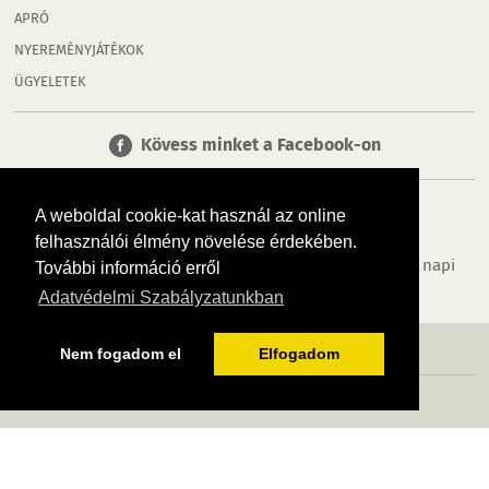
APRÓ
NYEREMÉNYJÁTÉKOK
ÜGYELETEK
Kövess minket a Facebook-on
A weboldal cookie-kat használ az online
felhasználói élmény növelése érdekében.
Tudj meg többet városodról! Hírek, programok, képek, napi
További információ erről
menü, cégek…. és minden, ami Tatabánya
Adatvédelmi Szabályzatunkban
MÉDIAAJÁNLÓ
ADATVÉDELEM
IMPRESSZUM
RÓLUNK
ÁSZF
Nem fogadom el
Elfogadom
Copyright InfoVárosok. Minden jog fenntartva. | Web design & arculat by
Voov