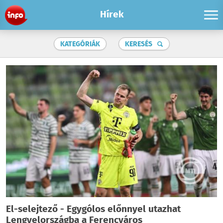
Hírek
KATEGÓRIÁK
KERESÉS
El-selejtező - Egygólos előnnyel utazhat
Lengyelországba a Ferencváros