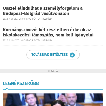
Ősszel elindulhat a személyforgalom a
Budapest-Belgrád vasútvonalon
2026. AUGUSZTUS 07. 07:08, PÉNTEK | BELFÖLD
Kormányszóvivő: két részletben érkezik az
iskolakezdési támogatás, nem kell igényelni
2026. AUGUSZTUS 07. 07:06, PÉNTEK | BELFÖLD
TOVÁBBIAK BETÖLTÉSE
HIRDETÉS
LEGNÉPSZERŰBB