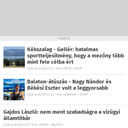
HIRDETÉS
Kékszalag - Gellér: hatalmas
sportteljesítmény, hogy a mezőny több
mint fele célba ért
2026. AUGUSZTUS 03. 16:00, HÉTFŐ | SPORT
Balaton-átúszás - Nagy Nándor és
Békési Eszter volt a leggyorsabb
2026. AUGUSZTUS 02. 14:00, VASÁRNAP | SPORT
Gajdos László: nem ment szabadságra a vízügyi
államtitkár
2026. AUGUSZTUS 07. 10:00, PÉNTEK | BELFÖLD