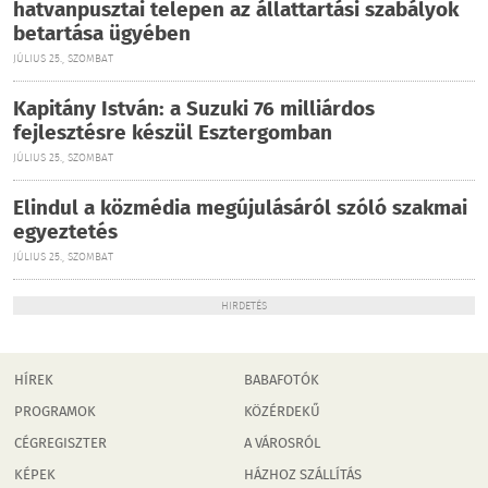
hatvanpusztai telepen az állattartási szabályok
betartása ügyében
JÚLIUS 25., SZOMBAT
Kapitány István: a Suzuki 76 milliárdos
fejlesztésre készül Esztergomban
JÚLIUS 25., SZOMBAT
Elindul a közmédia megújulásáról szóló szakmai
egyeztetés
JÚLIUS 25., SZOMBAT
HIRDETÉS
HÍREK
BABAFOTÓK
PROGRAMOK
KÖZÉRDEKŰ
CÉGREGISZTER
A VÁROSRÓL
KÉPEK
HÁZHOZ SZÁLLÍTÁS