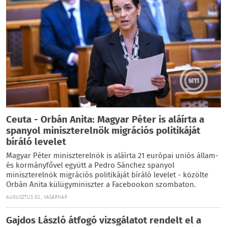
Ceuta - Orbán Anita: Magyar Péter is aláírta a
spanyol miniszterelnök migrációs politikáját
bíráló levelet
Magyar Péter miniszterelnök is aláírta 21 európai uniós állam-
és kormányfővel együtt a Pedro Sánchez spanyol
miniszterelnök migrációs politikáját bíráló levelet - közölte
Orbán Anita külügyminiszter a Facebookon szombaton.
AUGUSZTUS 02., VASÁRNAP
Gajdos László átfogó vizsgálatot rendelt el a